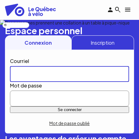
Aller
au
contenu
principal
Nicolas Bourdeau
Espace personnel
Connexion
Inscription
Courriel
Mot de passe
Mot de passe oublié
Les avantages de créer un compte