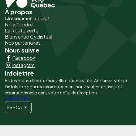
À propos
Pied
Qui sommes-nous ?
de
Nous joindre
La Route verte
page
Bienvenue Cyclistes!
-
Nos partenaires
Nous suivre
Liens
Facebook
principaux
Instagram
Infolettre
Faites partie de notre nouvelle communauté! Abonnez-vous à
l’infolettre pour recevoir en primeur nouveautés, conseils et
inspirations vélo dans votre boîte de réception.
Je m'abonne
FR - CA