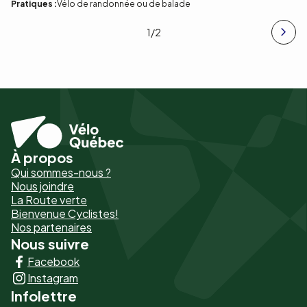
Pratiques :
Vélo de randonnée ou de balade
1
/2
À propos
Pied
Qui sommes-nous ?
de
Nous joindre
La Route verte
page
Bienvenue Cyclistes!
-
Nos partenaires
Nous suivre
Liens
Facebook
principaux
Instagram
Infolettre