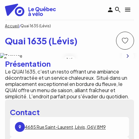
Aller
au
contenu
principal
Fil
Accueil
Quai 1635 (Lévis)
d'Ariane
Quai 1635 (Lévis)
QUAI 1635
1
/6
Présentation
Le QUAI 1635, c'est un resto offrant une ambiance
décontractée et un service chaleureux. Situé dans un
emplacement exceptionnel en bordure du fleuve, le
QUAI offre un menu de saison, alliant fraîcheur et
simplicité. L'endroit parfait pour s'évader du quotidien.
Contact
4685 Rue Saint-Laurent, Lévis, G6V 8M9