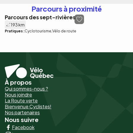
Parcours à proximité
Parcours des sept-rivières
193 km
Pratiques :
Cyclotourisme
Vélo de route
À propos
Pied
Qui sommes-nous ?
de
Nous joindre
La Route verte
page
Bienvenue Cyclistes!
-
Nos partenaires
Nous suivre
Liens
Facebook
principaux