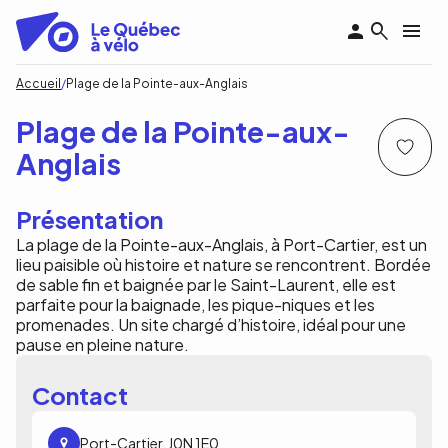
Aller
au
contenu
principal
Fil
Accueil
Plage de la Pointe-aux-Anglais
d'Ariane
Plage de la Pointe-aux-
Anglais
Présentation
La plage de la Pointe-aux-Anglais, à Port-Cartier, est un
lieu paisible où histoire et nature se rencontrent. Bordée
de sable fin et baignée par le Saint-Laurent, elle est
parfaite pour la baignade, les pique-niques et les
promenades. Un site chargé d’histoire, idéal pour une
pause en pleine nature.
Contact
Port-Cartier, J0N 1E0