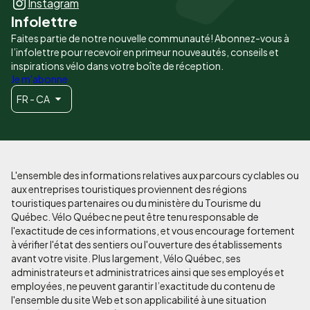
Instagram
Infolettre
Faites partie de notre nouvelle communauté! Abonnez-vous à
l’infolettre pour recevoir en primeur nouveautés, conseils et
inspirations vélo dans votre boîte de réception.
Je m'abonne
FR - CA
L'ensemble des informations relatives aux parcours cyclables ou
aux entreprises touristiques proviennent des régions
touristiques partenaires ou du ministère du Tourisme du
Québec. Vélo Québec ne peut être tenu responsable de
l'exactitude de ces informations, et vous encourage fortement
à vérifier l'état des sentiers ou l'ouverture des établissements
avant votre visite. Plus largement, Vélo Québec, ses
administrateurs et administratrices ainsi que ses employés et
employées, ne peuvent garantir l’exactitude du contenu de
l'ensemble du site Web et son applicabilité à une situation