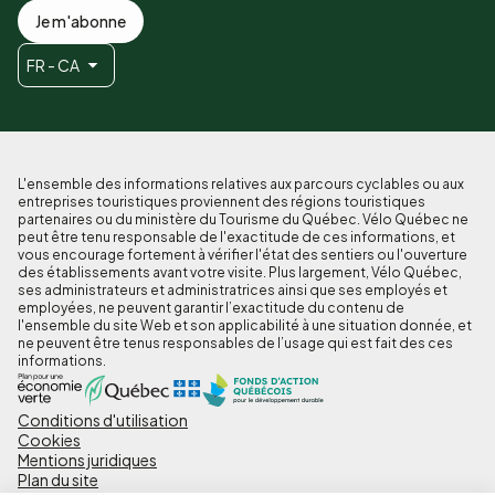
Je m'abonne
FR - CA
L'ensemble des informations relatives aux parcours cyclables ou aux
entreprises touristiques proviennent des régions touristiques
partenaires ou du ministère du Tourisme du Québec. Vélo Québec ne
peut être tenu responsable de l'exactitude de ces informations, et
vous encourage fortement à vérifier l'état des sentiers ou l'ouverture
des établissements avant votre visite. Plus largement, Vélo Québec,
ses administrateurs et administratrices ainsi que ses employés et
employées, ne peuvent garantir l’exactitude du contenu de
l'ensemble du site Web et son applicabilité à une situation donnée, et
ne peuvent être tenus responsables de l’usage qui est fait des ces
informations.
Conditions d'utilisation
Pied
Cookies
de
Mentions juridiques
Plan du site