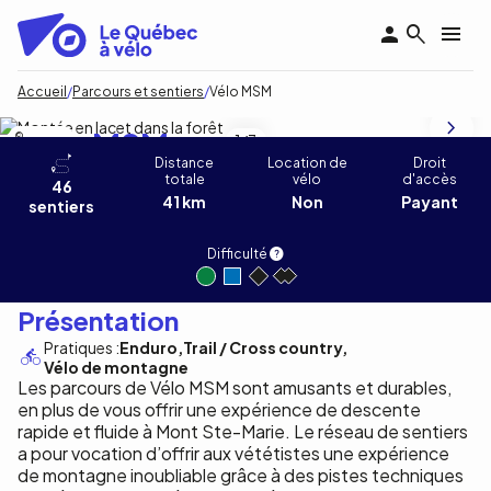
Aller
au
contenu
principal
Fil
Accueil
Parcours et sentiers
Vélo MSM
d'Ariane
Vélo MSM
C.Lalonde
1
/3
Distance
Location de
Droit
totale
vélo
d'accès
46
41 km
Non
Payant
sentiers
Difficulté
Présentation
Pratiques :
Enduro
Trail / Cross country
Vélo de montagne
Les parcours de Vélo MSM sont amusants et durables,
en plus de vous offrir une expérience de descente
rapide et fluide à Mont Ste-Marie. Le réseau de sentiers
a pour vocation d’offrir aux vététistes une expérience
de montagne inoubliable grâce à des pistes techniques