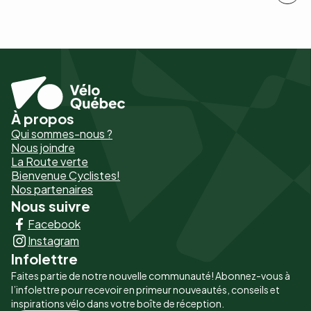
À propos
Pied
Qui sommes-nous ?
de
Nous joindre
La Route verte
page
Bienvenue Cyclistes!
-
Nos partenaires
Nous suivre
Liens
Facebook
principaux
Instagram
Infolettre
Faites partie de notre nouvelle communauté! Abonnez-vous à
l’infolettre pour recevoir en primeur nouveautés, conseils et
inspirations vélo dans votre boîte de réception.