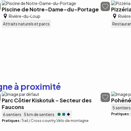
Piscine de Notre-Dame-du-Portage
Pizzéri
Rivière-du-Loup
Rivièr
Attraits naturels et parcs
Restaura
gne à proximité
Parc Côtier Kiskotuk - Secteur des
Pohéné
Faucons
5 sentiers
6 sentiers
5 km de sentiers
Pratiques :
Pratiques :
Trail / Cross country
Vélo de montagne