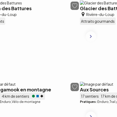
a des Battures
Glacier des Bat
e-du-Loup
Rivière-du-Loup
nts
Attraits gourmands
gamook en montagne
Aux Sources
4 km de sentiers
17 sentiers
17 km de 
Enduro
Vélo de montagne
Pratiques :
Enduro
Trail