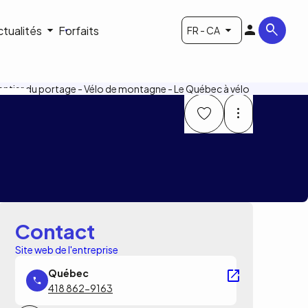
ctualités
Forfaits
FR - CA
P Arsenault
Contact
Site web de l'entreprise
418 862-9163