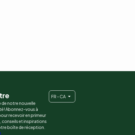
tre
FR - CA
e de notre nouvelle
é! Abonnez-vous à
 pour recevoir en primeur
conseils et inspirations
otre boîte de réception.
e