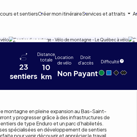
ion
cours et sentiers
Créer mon itinéraire
Services et attraits
A
ale
NATHAN ETHIER MYETTE
J
age
Distance
Location
Droit
totale
Difficulté
de vélo
d'accès
23
10
Non
Payant
sentiers
km
 de montagne en pleine expansion au Bas-Saint-
urront y progresser grâce à des infrastructures de
sentiers de type Enduro et un parc d’habiletés.
ises spécialisées en développement de sentiers
ite pour venir découvrir et apprécier le travail