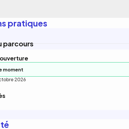
ns pratiques
u parcours
'ouverture
ce moment
octobre 2026
ès
ité