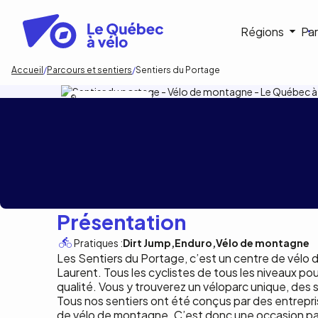
Aller
au
Navigat
Régions
Par
contenu
principal
princip
Fil
Accueil
Parcours et sentiers
Sentiers du Portage
d'Ariane
NATHAN ETHIER MYETTE
Sentiers du Port
Présentation
Pratiques :
Dirt Jump
Enduro
Vélo de montagne
Les Sentiers du Portage, c’est un centre de vélo
Laurent. Tous les cyclistes de tous les niveaux po
qualité. Vous y trouverez un véloparc unique, des 
Tous nos sentiers ont été conçus par des entrepr
de vélo de montagne. C’est donc une occasion parfa