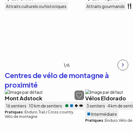
Attraits culturels ou historiques
Attraits gourmands
1
/6
Centres de vélo de montagne à
proximité
Mont Adstock
Vélos Eldorado
16 sentiers
10 km de sentiers
3 sentiers
4 km de senti
Pratiques :
Enduro
Trail / Cross country
Intermédiaire
Vélo de montagne
Pratiques :
Enduro
Vélo d