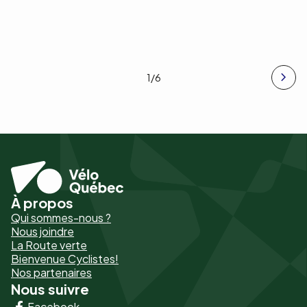
1
/6
À propos
Pied
Qui sommes-nous ?
de
Nous joindre
La Route verte
page
Bienvenue Cyclistes!
-
Nos partenaires
Nous suivre
Liens
Facebook