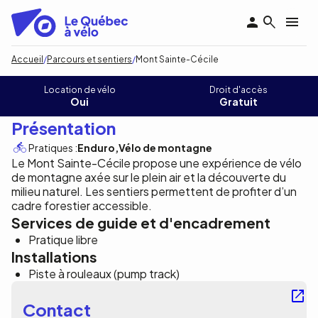
Aller
au
contenu
principal
Fil
Accueil
Parcours et sentiers
Mont Sainte-Cécile
d'Ariane
Mont Sainte-Cécile
Location de vélo
Droit d'accès
Oui
Gratuit
Présentation
Pratiques :
Enduro
Vélo de montagne
Le Mont Sainte-Cécile propose une expérience de vélo
de montagne axée sur le plein air et la découverte du
milieu naturel. Les sentiers permettent de profiter d’un
cadre forestier accessible.
Services de guide et d'encadrement
Pratique libre
Installations
Piste à rouleaux (pump track)
Contact