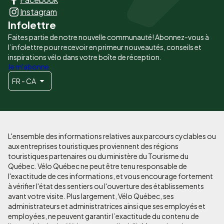
principaux
Instagram
Infolettre
Faites partie de notre nouvelle communauté! Abonnez-vous à
l’infolettre pour recevoir en primeur nouveautés, conseils et
inspirations vélo dans votre boîte de réception.
Je m'abonne
FR - CA
L'ensemble des informations relatives aux parcours cyclables ou
aux entreprises touristiques proviennent des régions
touristiques partenaires ou du ministère du Tourisme du
Québec. Vélo Québec ne peut être tenu responsable de
l'exactitude de ces informations, et vous encourage fortement
à vérifier l'état des sentiers ou l'ouverture des établissements
avant votre visite. Plus largement, Vélo Québec, ses
administrateurs et administratrices ainsi que ses employés et
employées, ne peuvent garantir l’exactitude du contenu de