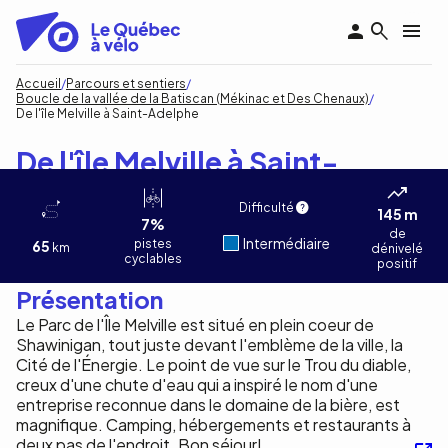
Aller
au
contenu
principal
Fil
Accueil
Parcours et sentiers
Boucle de la vallée de la Batiscan (Mékinac et Des Chenaux)
d'Ariane
De l'île Melville à Saint-Adelphe
De l'île Melville à Saint-
Adelphe
Difficulté
145 m
7%
de
Intermédiaire
pistes
65
km
dénivelé
cyclables
positif
Présentation
Le Parc de l'Île Melville est situé en plein coeur de
Shawinigan, tout juste devant l'emblème de la ville, la
Cité de l'Énergie. Le point de vue sur le Trou du diable,
creux d'une chute d'eau qui a inspiré le nom d'une
entreprise reconnue dans le domaine de la bière, est
magnifique. Camping, hébergements et restaurants à
deux pas de l'endroit. Bon séjour!