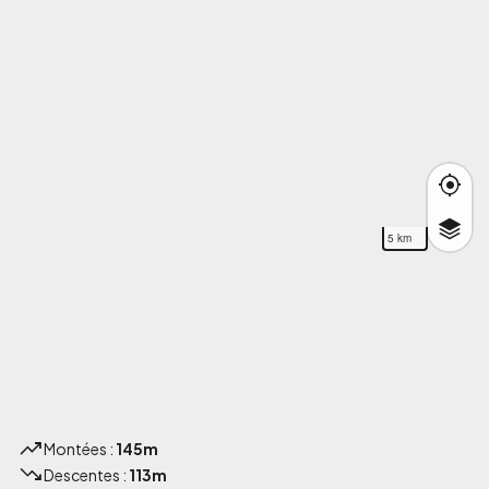
5 km
Montées :
145m
Descentes :
113m