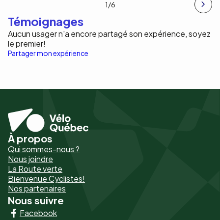
1
/6
Témoignages
Aucun usager n'a encore partagé son expérience, soyez
le premier!
Partager mon expérience
À propos
Pied
Qui sommes-nous ?
de
Nous joindre
La Route verte
page
Bienvenue Cyclistes!
-
Nos partenaires
Nous suivre
Liens
Facebook
principaux