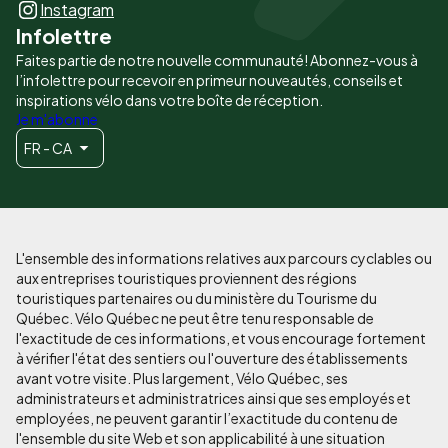
Instagram
Infolettre
Faites partie de notre nouvelle communauté! Abonnez-vous à
l’infolettre pour recevoir en primeur nouveautés, conseils et
inspirations vélo dans votre boîte de réception.
Je m'abonne
FR - CA
L'ensemble des informations relatives aux parcours cyclables ou
aux entreprises touristiques proviennent des régions
touristiques partenaires ou du ministère du Tourisme du
Québec. Vélo Québec ne peut être tenu responsable de
l'exactitude de ces informations, et vous encourage fortement
à vérifier l'état des sentiers ou l'ouverture des établissements
avant votre visite. Plus largement, Vélo Québec, ses
administrateurs et administratrices ainsi que ses employés et
employées, ne peuvent garantir l’exactitude du contenu de
l'ensemble du site Web et son applicabilité à une situation