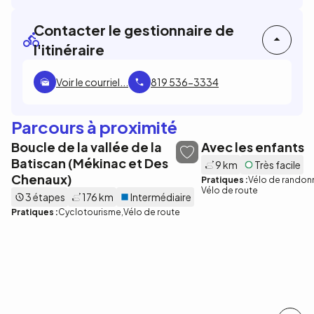
Contacter le gestionnaire de
l'itinéraire
Voir le courriel...
819 536-3334
Parcours à proximité
Boucle de la vallée de la
Avec les enfants
Batiscan (Mékinac et Des
9 km
Très facile
Chenaux)
Pratiques :
Vélo de randon
Vélo de route
3 étapes
176 km
Intermédiaire
Pratiques :
Cyclotourisme
Vélo de route