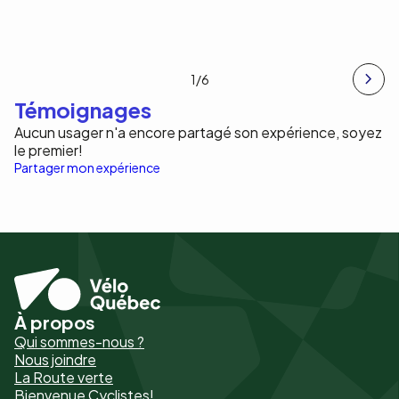
1
/6
Témoignages
Aucun usager n'a encore partagé son expérience, soyez
le premier!
Partager mon expérience
À propos
Pied
Qui sommes-nous ?
de
Nous joindre
La Route verte
page
Bienvenue Cyclistes!