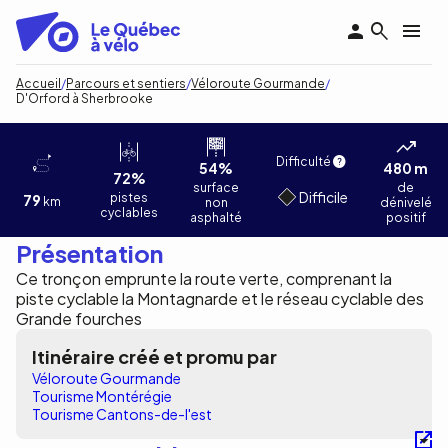
Aller
au
contenu
principal
Fil
Accueil
Parcours et sentiers
Véloroute Gourmande
D'Orford à Sherbrooke
d'Ariane
D'Orford à Sherbrooke
Charles Dion - Tourisme Cantons-de-l'Est
Difficulté
54%
480 m
72%
surface
de
Difficile
pistes
79
km
non
dénivelé
cyclables
asphalté
positif
Présentation
Ce tronçon emprunte la route verte, comprenant la
piste cyclable la Montagnarde et le réseau cyclable des
Grande fourches
Itinéraire créé et promu par
Véloroute Gourmande
Tourisme Montérégie
Tourisme Cantons-de-l'est