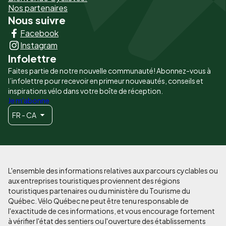
-
Nos partenaires
Nous suivre
Liens
Facebook
principaux
Instagram
Infolettre
Faites partie de notre nouvelle communauté! Abonnez-vous à
l’infolettre pour recevoir en primeur nouveautés, conseils et
inspirations vélo dans votre boîte de réception.
Je m'abonne
FR - CA
L'ensemble des informations relatives aux parcours cyclables ou
aux entreprises touristiques proviennent des régions
touristiques partenaires ou du ministère du Tourisme du
Québec. Vélo Québec ne peut être tenu responsable de
l'exactitude de ces informations, et vous encourage fortement
à vérifier l'état des sentiers ou l'ouverture des établissements