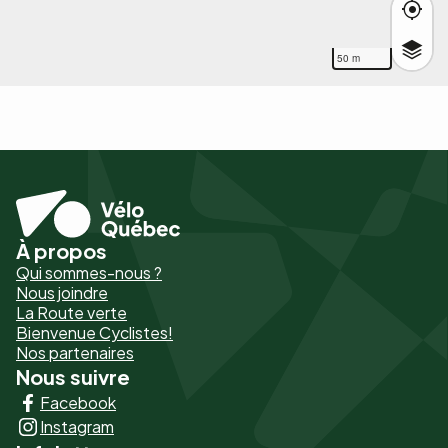
50 m
À propos
Pied
Qui sommes-nous ?
de
Nous joindre
La Route verte
page
Bienvenue Cyclistes!
-
Nos partenaires
Nous suivre
Liens
Facebook
principaux
Instagram