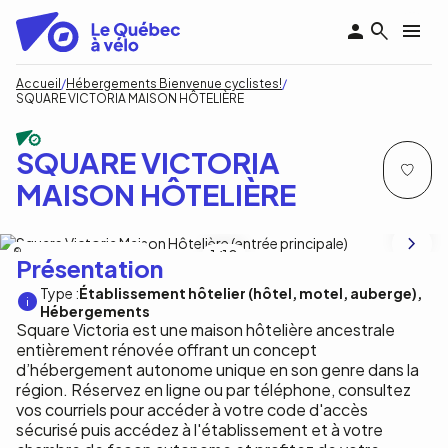
Aller
au
contenu
principal
Fil
Accueil
Hébergements Bienvenue cyclistes!
SQUARE VICTORIA MAISON HÔTELIÈRE
d'Ariane
SQUARE VICTORIA
MAISON HÔTELIÈRE
Square Victoria Maison Hôtelière
1
/10
Présentation
Type :
Établissement hôtelier (hôtel, motel, auberge)
Hébergements
Square Victoria est une maison hôtelière ancestrale
entièrement rénovée offrant un concept
d’hébergement autonome unique en son genre dans la
région. Réservez en ligne ou par téléphone, consultez
vos courriels pour accéder à votre code d'accès
sécurisé puis accédez à l'établissement et à votre