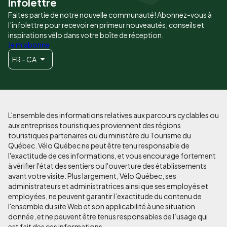
Infolettre
Faites partie de notre nouvelle communauté! Abonnez-vous à
l’infolettre pour recevoir en primeur nouveautés, conseils et
inspirations vélo dans votre boîte de réception.
Je m'abonne
FR - CA
L'ensemble des informations relatives aux parcours cyclables ou
aux entreprises touristiques proviennent des régions
touristiques partenaires ou du ministère du Tourisme du
Québec. Vélo Québec ne peut être tenu responsable de
l'exactitude de ces informations, et vous encourage fortement
à vérifier l'état des sentiers ou l'ouverture des établissements
avant votre visite. Plus largement, Vélo Québec, ses
administrateurs et administratrices ainsi que ses employés et
employées, ne peuvent garantir l’exactitude du contenu de
l'ensemble du site Web et son applicabilité à une situation
donnée, et ne peuvent être tenus responsables de l’usage qui
est fait des ces informations.