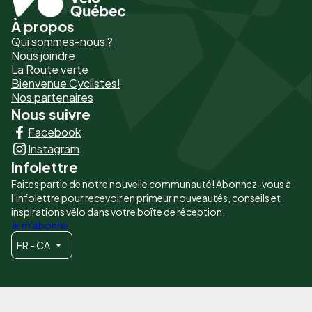
À propos
Pied
Qui sommes-nous ?
de
Nous joindre
La Route verte
page
Bienvenue Cyclistes!
-
Nos partenaires
Nous suivre
Liens
Facebook
principaux
Instagram
Infolettre
Faites partie de notre nouvelle communauté! Abonnez-vous à
l’infolettre pour recevoir en primeur nouveautés, conseils et
inspirations vélo dans votre boîte de réception.
Je m'abonne
FR - CA