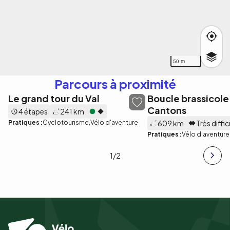
50 m
Parcours à proximité
Le grand tour du Val
Boucle brassicole
Cantons
4 étapes
241 km
Pratiques :
Cyclotourisme
Vélo d'aventure
609 km
Très diffic
Pratiques :
Vélo d'aventure
1
/2