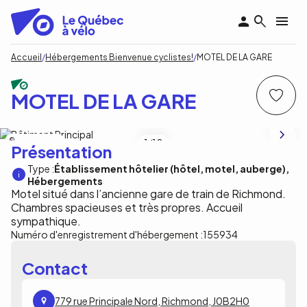
Aller
au
contenu
principal
Fil
Accueil
Hébergements Bienvenue cyclistes!
MOTEL DE LA GARE
d'Ariane
MOTEL DE LA GARE
Antoine Petrecca
1
/10
Présentation
Type :
Établissement hôtelier (hôtel, motel, auberge)
Hébergements
Motel situé dans l’ancienne gare de train de Richmond.
Chambres spacieuses et très propres. Accueil
sympathique.
Numéro d'enregistrement d'hébergement :
155934
Contact
779 rue Principale Nord, Richmond, J0B2H0