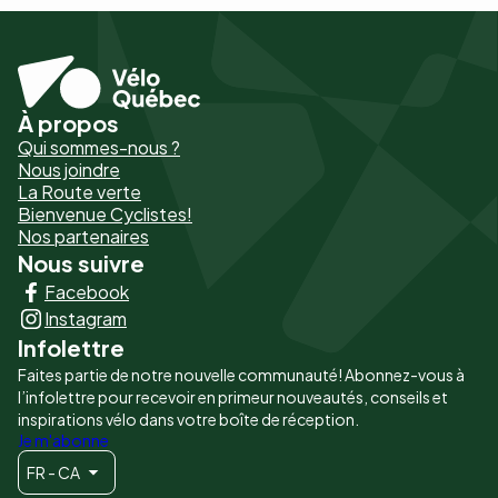
À propos
Pied
Qui sommes-nous ?
de
Nous joindre
La Route verte
page
Bienvenue Cyclistes!
-
Nos partenaires
Nous suivre
Liens
Facebook
principaux
Instagram
Infolettre
Faites partie de notre nouvelle communauté! Abonnez-vous à
l’infolettre pour recevoir en primeur nouveautés, conseils et
inspirations vélo dans votre boîte de réception.
Je m'abonne
FR - CA