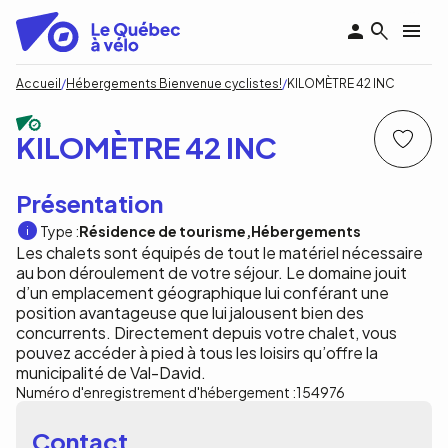
Aller
au
contenu
principal
Fil
Accueil
Hébergements Bienvenue cyclistes!
KILOMÈTRE 42 INC
d'Ariane
KILOMÈTRE 42 INC
Présentation
Type :
Résidence de tourisme
Hébergements
Les chalets sont équipés de tout le matériel nécessaire
au bon déroulement de votre séjour. Le domaine jouit
d’un emplacement géographique lui conférant une
position avantageuse que lui jalousent bien des
concurrents. Directement depuis votre chalet, vous
pouvez accéder à pied à tous les loisirs qu’offre la
municipalité de Val-David.
Numéro d'enregistrement d'hébergement :
154976
Contact