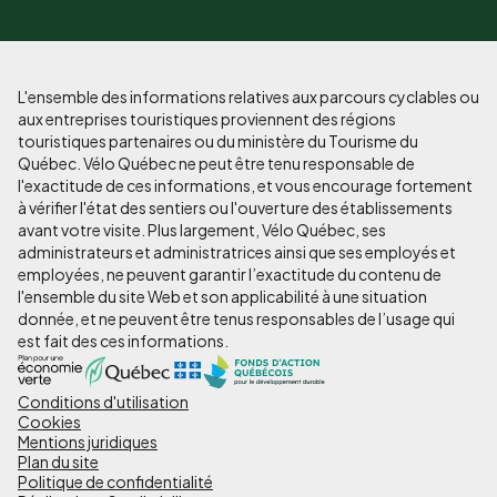
L'ensemble des informations relatives aux parcours cyclables ou
aux entreprises touristiques proviennent des régions
touristiques partenaires ou du ministère du Tourisme du
Québec. Vélo Québec ne peut être tenu responsable de
l'exactitude de ces informations, et vous encourage fortement
à vérifier l'état des sentiers ou l'ouverture des établissements
avant votre visite. Plus largement, Vélo Québec, ses
administrateurs et administratrices ainsi que ses employés et
employées, ne peuvent garantir l’exactitude du contenu de
l'ensemble du site Web et son applicabilité à une situation
donnée, et ne peuvent être tenus responsables de l’usage qui
est fait des ces informations.
Conditions d'utilisation
Pied
Cookies
de
Mentions juridiques
Plan du site
page
Politique de confidentialité