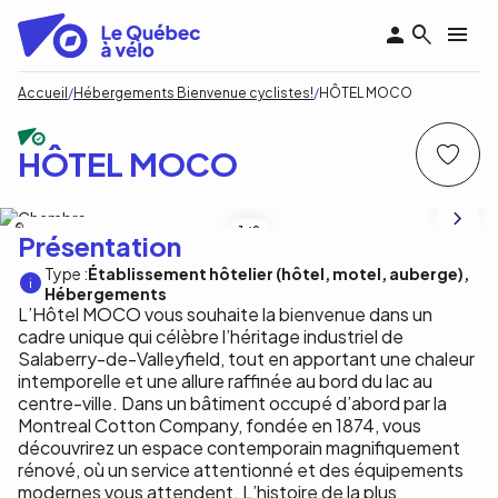
Aller
au
contenu
principal
Fil
Accueil
Hébergements Bienvenue cyclistes!
HÔTEL MOCO
d'Ariane
HÔTEL MOCO
Valleyfield Investments Corp.
1
/8
Présentation
Type :
Établissement hôtelier (hôtel, motel, auberge)
Hébergements
L’Hôtel MOCO vous souhaite la bienvenue dans un
cadre unique qui célèbre l’héritage industriel de
Salaberry-de-Valleyfield, tout en apportant une chaleur
intemporelle et une allure raffinée au bord du lac au
centre-ville. Dans un bâtiment occupé d’abord par la
Montreal Cotton Company, fondée en 1874, vous
découvrirez un espace contemporain magnifiquement
rénové, où un service attentionné et des équipements
modernes vous attendent. L’histoire de la plus