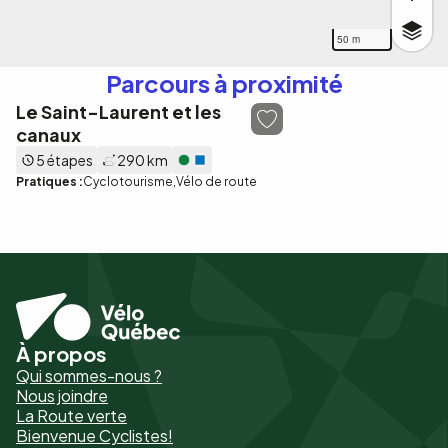
50 m
Parcours à proximité
Le Saint-Laurent et les
canaux
5 étapes
290 km
Pratiques :
Cyclotourisme
Vélo de route
À propos
Pied
Qui sommes-nous ?
de
Nous joindre
La Route verte
page
Bienvenue Cyclistes!