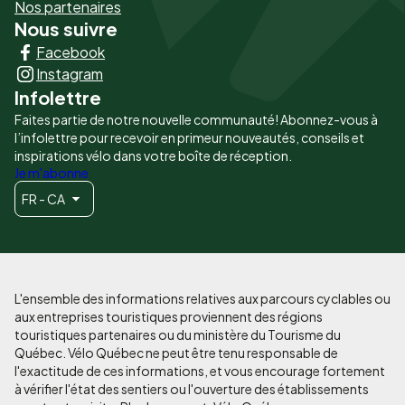
-
Nos partenaires
Nous suivre
Liens
Facebook
principaux
Instagram
Infolettre
Faites partie de notre nouvelle communauté! Abonnez-vous à
l’infolettre pour recevoir en primeur nouveautés, conseils et
inspirations vélo dans votre boîte de réception.
Je m'abonne
FR - CA
L'ensemble des informations relatives aux parcours cyclables ou
aux entreprises touristiques proviennent des régions
touristiques partenaires ou du ministère du Tourisme du
Québec. Vélo Québec ne peut être tenu responsable de
l'exactitude de ces informations, et vous encourage fortement
à vérifier l'état des sentiers ou l'ouverture des établissements