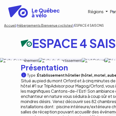
Aller
au
Navigat
Régions
Par
contenu
principal
princip
Fil
Accueil
Hébergements Bienvenue cyclistes!
ESPACE 4 SAISONS
d'Ariane
ESPACE 4 SAI
Espace 4 Saisons
Espace 4 Saisons
Espace 4
Espa
Présentation
Saisons
Sais
Type :
Établissement hôtelier (hôtel, motel, aub
Situé au pied du mont Orford et à cinq minutes de
hôtel #1 sur TripAdvisor pour Magog/Orford, vous i
les magnifiques Cantons-de-l’Est! Son ambiance 
enchanteur en nature vous séduira à coup sûr et s
moindres désirs. Venez découvrir ses 82 chambres,
installations dont : piscine intérieure/extérieure 
salles de réception pouvant accueillir des événem