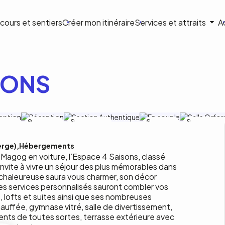
ion
cours et sentiers
Créer mon itinéraire
Services et attraits
A
ale
SONS
ce 4
Espace 4
Espace 4 Saisons
Espace 4
Espace 4 Saison
ons
Saisons
Saisons
erge)
Hébergements
 Magog en voiture, l’Espace 4 Saisons, classé
nvite à vivre un séjour des plus mémorables dans
chaleureuse saura vous charmer, son décor
es services personnalisés sauront combler vos
 lofts et suites ainsi que ses nombreuses
chauffée, gymnase vitré, salle de divertissement,
ents de toutes sortes, terrasse extérieure avec