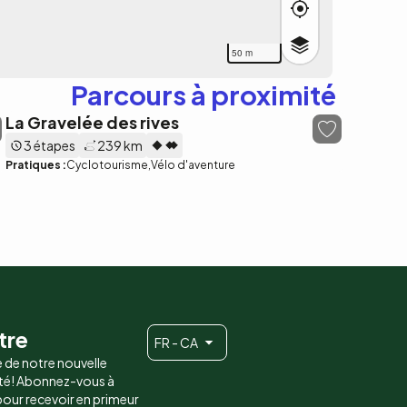
50 m
Parcours à proximité
La Gravelée des rives
3 étapes
239 km
Pratiques :
Cyclotourisme
Vélo d'aventure
tre
FR - CA
e de notre nouvelle
é! Abonnez-vous à
 pour recevoir en primeur