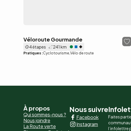
Véloroute Gourmande
4 étapes
241 km
Pratiques :
Cyclotourisme
Vélo de route
Pied
À propos
Nous suivre
Infolet
Qui sommes-nous ?
Facebook
Faites parti
de
Nous joindre
communaut
Instagram
La Route verte
page
l’infolettre