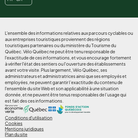
L'ensemble des informations relatives aux parcours cyclables ou
aux entreprises touristiques proviennent des régions
touristiques partenaires ou du ministère du Tourisme du
Québec. Vélo Québec ne peut être tenu responsable de
l'exactitude de ces informations, et vous encourage fortement
à vérifier l'état des sentiers ou l'ouverture des établissements
avant votre visite. Plus largement, Vélo Québec, ses
administrateurs et administratrices ainsi que ses employés et
employées, ne peuvent garantir l’exactitude du contenu de
l'ensemble du site Web et son applicabilité à une situation
donnée, et ne peuvent être tenus responsables de l’usage qui
est fait des ces informations.
Conditions d'utilisation
Pied
Cookies
de
Mentions juridiques
Plan du site