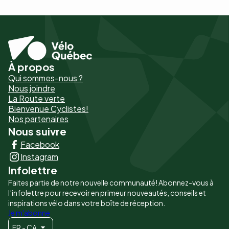
À propos
Pied
Qui sommes-nous ?
de
Nous joindre
La Route verte
page
Bienvenue Cyclistes!
-
Nos partenaires
Nous suivre
Liens
Facebook
principaux
Instagram
Infolettre
Faites partie de notre nouvelle communauté! Abonnez-vous à
l’infolettre pour recevoir en primeur nouveautés, conseils et
inspirations vélo dans votre boîte de réception.
Je m'abonne
FR - CA