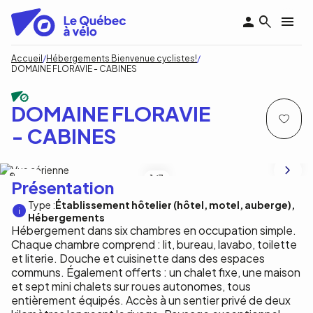
Aller
au
contenu
principal
Fil
Accueil
Hébergements Bienvenue cyclistes!
DOMAINE FLORAVIE - CABINES
d'Ariane
DOMAINE FLORAVIE
- CABINES
D.LeBel
1
/3
Présentation
Type :
Établissement hôtelier (hôtel, motel, auberge)
Hébergements
Hébergement dans six chambres en occupation simple.
Chaque chambre comprend : lit, bureau, lavabo, toilette
et literie. Douche et cuisinette dans des espaces
communs. Également offerts : un chalet fixe, une maison
et sept mini chalets sur roues autonomes, tous
entièrement équipés. Accès à un sentier privé de deux