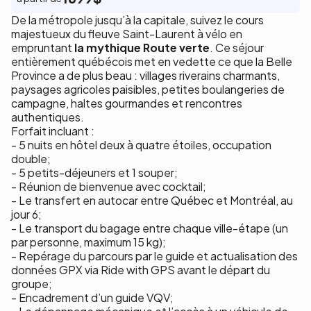
De la métropole jusqu’à la capitale, suivez le cours
majestueux du fleuve Saint-Laurent à vélo en
empruntant
la mythique Route verte
. Ce séjour
entièrement québécois met en vedette ce que la Belle
Province a de plus beau : villages riverains charmants,
paysages agricoles paisibles, petites boulangeries de
campagne, haltes gourmandes et rencontres
authentiques.
Forfait incluant :
- 5 nuits en hôtel deux à quatre étoiles, occupation
double;
- 5 petits-déjeuners et 1 souper;
- Réunion de bienvenue avec cocktail;
- Le transfert en autocar entre Québec et Montréal, au
jour 6;
- Le transport du bagage entre chaque ville-étape (un
par personne, maximum 15 kg);
- Repérage du parcours par le guide et actualisation des
données GPX via Ride with GPS avant le départ du
groupe;
- Encadrement d’un guide VQV;