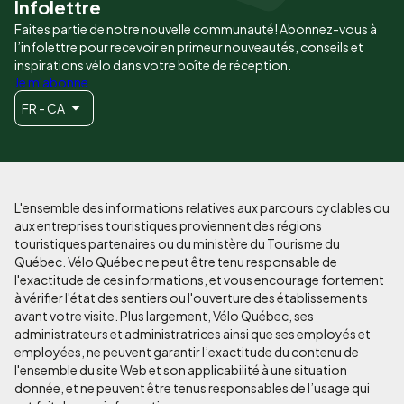
Infolettre
Faites partie de notre nouvelle communauté! Abonnez-vous à
l’infolettre pour recevoir en primeur nouveautés, conseils et
inspirations vélo dans votre boîte de réception.
Je m'abonne
FR - CA
L'ensemble des informations relatives aux parcours cyclables ou
aux entreprises touristiques proviennent des régions
touristiques partenaires ou du ministère du Tourisme du
Québec. Vélo Québec ne peut être tenu responsable de
l'exactitude de ces informations, et vous encourage fortement
à vérifier l'état des sentiers ou l'ouverture des établissements
avant votre visite. Plus largement, Vélo Québec, ses
administrateurs et administratrices ainsi que ses employés et
employées, ne peuvent garantir l’exactitude du contenu de
l'ensemble du site Web et son applicabilité à une situation
donnée, et ne peuvent être tenus responsables de l’usage qui