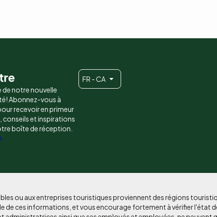
tre
FR - CA
e de notre nouvelle
é! Abonnez-vous à
 pour recevoir en primeur
conseils et inspirations
otre boîte de réception.
e
bles ou aux entreprises touristiques proviennent des régions tourist
e de ces informations, et vous encourage fortement à vérifier l'état d
et administratrices ainsi que ses employés et employées, ne peuvent g