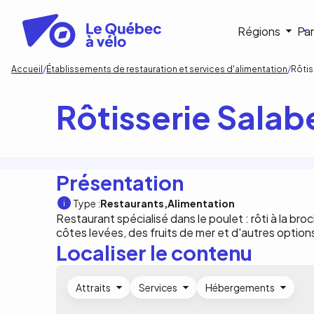
Aller
au
Navigat
Régions
Par
contenu
principal
princip
Fil
Accueil
Établissements de restauration et services d'alimentation
Rôtis
d'Ariane
Rôtisserie Salab
Présentation
Type :
Restaurants
Alimentation
Restaurant spécialisé dans le poulet : rôti à la bro
côtes levées, des fruits de mer et d'autres optio
Localiser le contenu
Attraits
Services
Hébergements