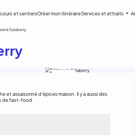
ion
cours et sentiers
Créer mon itinéraire
Services et attraits
A
ale
serie Salaberry
erry
Rôtisserie Salaberry
che et assaisonné d’épices maison. Il y a aussi des
ns de fast-food.