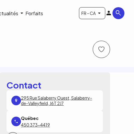
ctualités
Forfaits
FR - CA
Contact
295 Rue Salaberry Ouest, Salaberry-
de-Valleyfield, J6T 2J7
450 373-4419