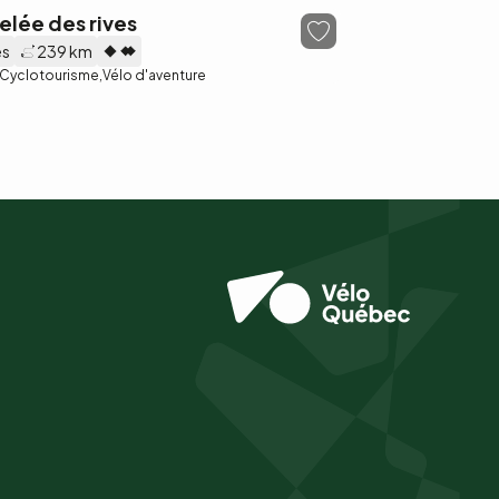
elée des rives
es
239 km
Cyclotourisme
Vélo d'aventure