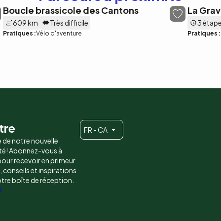
Boucle brassicole des Cantons
La Grav
609 km
Très difficile
3 étap
Pratiques :
Vélo d'aventure
Pratiques :
tre
FR - CA
e de notre nouvelle
é! Abonnez-vous à
 pour recevoir en primeur
conseils et inspirations
otre boîte de réception.
e