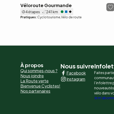
Véloroute Gourmande
4 étapes
241 km
Pratiques :
Cyclotourisme
Vélo de route
Pied
À propos
Nous suivre
Infolet
Qui sommes-nous ?
Facebook
Faites parti
de
Nous joindre
communaut
Instagram
La Route verte
page
l’infolettre
Bienvenue Cyclistes!
nouveautés, 
Nos partenaires
-
vélo dans v
Je m'abonn
Liens
principaux