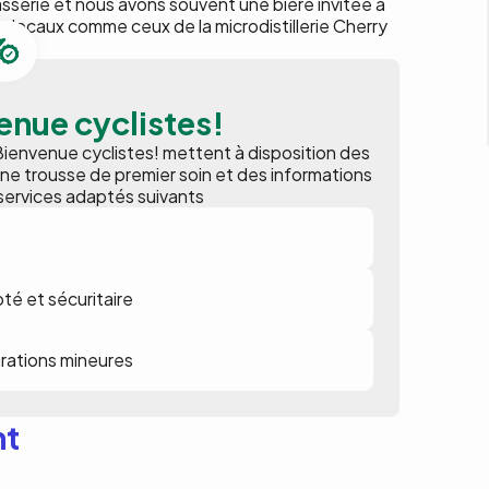
sserie et nous avons souvent une bière invitée à
s locaux comme ceux de la microdistillerie Cherry
enue cyclistes!
 Bienvenue cyclistes! mettent à disposition des
 une trousse de premier soin et des informations
es services adaptés suivants
té et sécuritaire
arations mineures
nt