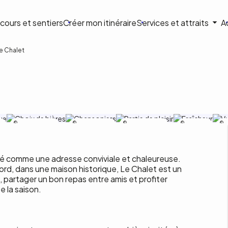
ion
cours et sentiers
Créer mon itinéraire
Services et attraits
A
ale
e Chalet
Comma Imagination
Comma
Comma Imagination
Comma
C
Imagination
Imagination
I
osé comme une adresse conviviale et chaleureuse.
rd, dans une maison historique, Le Chalet est un
, partager un bon repas entre amis et profiter
 la saison.