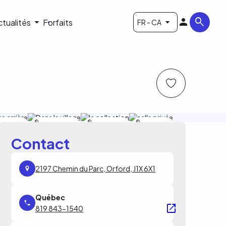
ctualités
Forfaits
FR - CA
omma
Comma Imagination
Comma
Comma
magination
Imagination
Imagination
Contact
2197 Chemin du Parc, Orford, J1X 6X1
819 843-1540