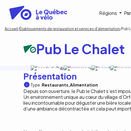
Aller
au
Navigat
Régions
Par
contenu
principal
princip
Fil
Accueil
Établissements de restauration et services d'alimentation
Pub L
d'Ariane
Pub Le Chalet
Comma Imagination
Comma
Comma
Comma
Présentation
Imagination
Imagination
Imagination
Type :
Restaurants
Alimentation
Depuis son ouverture, le Pub le Chalet s’est imp
Un environnement unique au cœur du village d’Orfo
lieu incontournable pour déguster une bière locale
d’une ambiance décontractée et cela peut importe