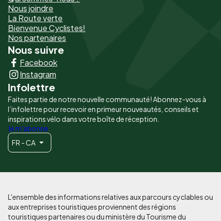
de
Nous joindre
La Route verte
page
Bienvenue Cyclistes!
-
Nos partenaires
Nous suivre
Liens
Facebook
principaux
Instagram
Infolettre
Faites partie de notre nouvelle communauté! Abonnez-vous à
l’infolettre pour recevoir en primeur nouveautés, conseils et
inspirations vélo dans votre boîte de réception.
Je m'abonne
FR - CA
L'ensemble des informations relatives aux parcours cyclables ou
aux entreprises touristiques proviennent des régions
touristiques partenaires ou du ministère du Tourisme du