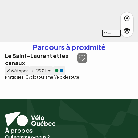
50 m
Parcours à proximité
Le Saint-Laurent et les
canaux
5 étapes
290 km
Pratiques :
Cyclotourisme
Vélo de route
À propos
Pied
Qui sommes-nous ?