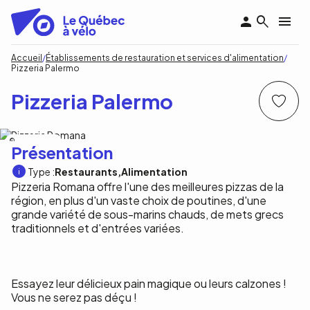
Aller
au
contenu
principal
Fil
Accueil
Établissements de restauration et services d'alimentation
Pizzeria Palermo
d'Ariane
Pizzeria Palermo
Pizzeria Romana
Présentation
Type :
Restaurants
Alimentation
Pizzeria Romana offre l'une des meilleures pizzas de la
région, en plus d'un vaste choix de poutines, d'une
grande variété de sous-marins chauds, de mets grecs
traditionnels et d'entrées variées.
Essayez leur délicieux pain magique ou leurs calzones !
Vous ne serez pas déçu !