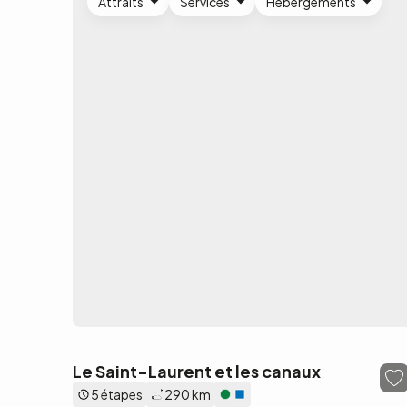
Attraits
Services
Hébergements
Le Saint-Laurent et les canaux
5 étapes
290 km