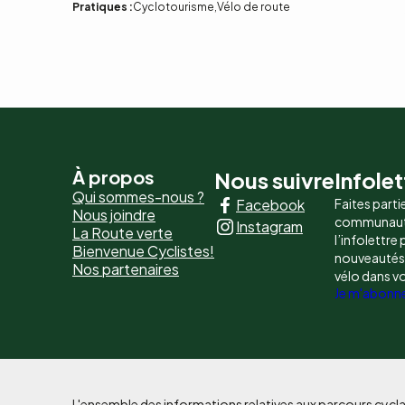
Pratiques :
Cyclotourisme
Vélo de route
Pied
À propos
Nous suivre
Infolet
Qui sommes-nous ?
Facebook
Faites parti
de
Nous joindre
communaut
Instagram
La Route verte
page
l’infolettre
Bienvenue Cyclistes!
nouveautés, 
Nos partenaires
-
vélo dans v
Je m'abonn
Liens
principaux
L'ensemble des informations relatives aux parcours cycla