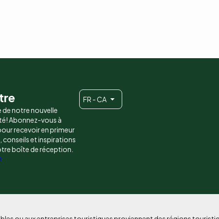
tre
FR - CA
e de notre nouvelle
é! Abonnez-vous à
 pour recevoir en primeur
conseils et inspirations
otre boîte de réception.
e
bles ou aux entreprises touristiques proviennent des régions tourist