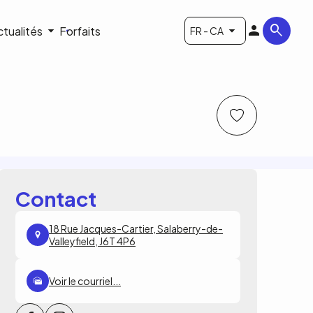
ctualités
Forfaits
FR - CA
Contact
18 Rue Jacques-Cartier, Salaberry-de-
Valleyfield, J6T 4P6
Voir le courriel...