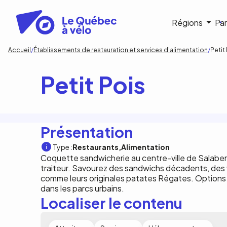
Aller
au
Navigat
Régions
Par
contenu
principal
princip
Fil
Accueil
Établissements de restauration et services d'alimentation
Petit
d'Ariane
Petit Pois
Présentation
Type :
Restaurants
Alimentation
Coquette sandwicherie au centre-ville de Salaber
traiteur. Savourez des sandwichs décadents, des
comme leurs originales patates Régates. Options 
dans les parcs urbains.
Localiser le contenu