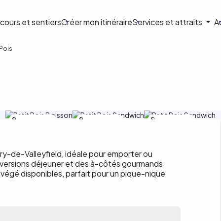
ion
cours et sentiers
Créer mon itinéraire
Services et attraits
A
ale
 Pois
Facebook Petit Pois
Facebook Petit Pois
Facebook Petit Pois
ry-de-Valleyfield, idéale pour emporter ou
 versions déjeuner et des à-côtés gourmands
végé disponibles, parfait pour un pique-nique