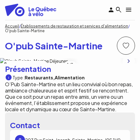
Aller
au
contenu
principal
Fil
Accueil
Établissements de restauration et services d'alimentation
O'pub Sainte-Martine
d'Ariane
O'pub Sainte-Martine
Facebook O'pub Sainte-Martine
1
/3
Présentation
Type :
Restaurants
Alimentation
O’Pub Sainte-Martine est un lieu convivial où bon repas,
ambiance chaleureuse et esprit festif se rencontrent.
Que ce soit pour un repas entre amis, un verre ou un
événement, l’établissement propose une expérience
locale et dynamique au cœur de Sainte-Martine.
Contact