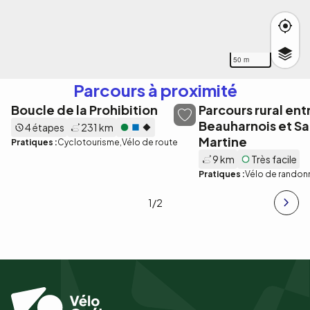
50 m
Parcours à proximité
Boucle de la Prohibition
Parcours rural ent
Beauharnois et Sa
4 étapes
231 km
Martine
Pratiques :
Cyclotourisme
Vélo de route
9 km
Très facile
Pratiques :
Vélo de randon
1
/2