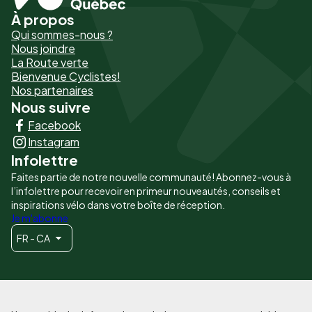
À propos
Pied
Qui sommes-nous ?
de
Nous joindre
La Route verte
page
Bienvenue Cyclistes!
-
Nos partenaires
Nous suivre
Liens
Facebook
principaux
Instagram
Infolettre
Faites partie de notre nouvelle communauté! Abonnez-vous à
l’infolettre pour recevoir en primeur nouveautés, conseils et
inspirations vélo dans votre boîte de réception.
Je m'abonne
FR - CA