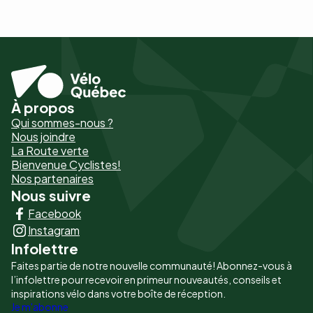
À propos
Pied
Qui sommes-nous ?
de
Nous joindre
La Route verte
page
Bienvenue Cyclistes!
-
Nos partenaires
Nous suivre
Liens
Facebook
principaux
Instagram
Infolettre
Faites partie de notre nouvelle communauté! Abonnez-vous à
l’infolettre pour recevoir en primeur nouveautés, conseils et
inspirations vélo dans votre boîte de réception.
Je m'abonne