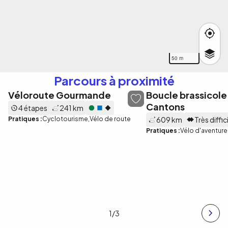
50 m
Parcours à proximité
Véloroute Gourmande
Boucle brassicole
Cantons
4 étapes
241 km
Pratiques :
Cyclotourisme
Vélo de route
609 km
Très diffic
Pratiques :
Vélo d'aventure
1
/3