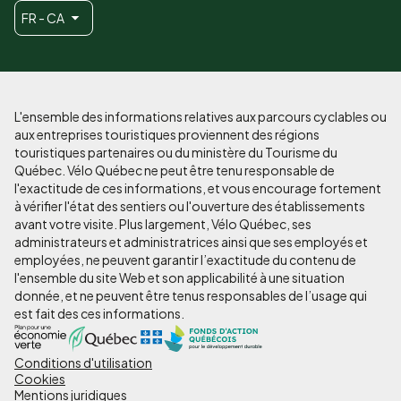
FR - CA
L'ensemble des informations relatives aux parcours cyclables ou
aux entreprises touristiques proviennent des régions
touristiques partenaires ou du ministère du Tourisme du
Québec. Vélo Québec ne peut être tenu responsable de
l'exactitude de ces informations, et vous encourage fortement
à vérifier l'état des sentiers ou l'ouverture des établissements
avant votre visite. Plus largement, Vélo Québec, ses
administrateurs et administratrices ainsi que ses employés et
employées, ne peuvent garantir l’exactitude du contenu de
l'ensemble du site Web et son applicabilité à une situation
donnée, et ne peuvent être tenus responsables de l’usage qui
est fait des ces informations.
Conditions d'utilisation
Pied
Cookies
de
Mentions juridiques