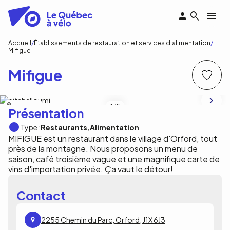
Aller
au
contenu
principal
Fil
Accueil
Établissements de restauration et services d'alimentation
Mifigue
d'Ariane
Mifigue
meagan lemay
1
/5
Présentation
Type :
Restaurants
Alimentation
MIFIGUE est un restaurant dans le village d'Orford, tout
près de la montagne. Nous proposons un menu de
saison, café troisième vague et une magnifique carte de
vins d'importation privée. Ça vaut le détour!
Contact
2255 Chemin du Parc, Orford, J1X 6J3