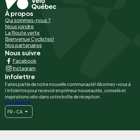
À propos
Pied
Qui sommes-nous ?
de
Nous joindre
La Route verte
page
Bienvenue Cyclistes!
-
Nos partenaires
Nous suivre
Liens
Facebook
principaux
Instagram
Infolettre
Faites partie de notre nouvelle communauté! Abonnez-vous à
l’infolettre pour recevoir en primeur nouveautés, conseils et
inspirations vélo dans votre boîte de réception.
Je m'abonne
FR - CA