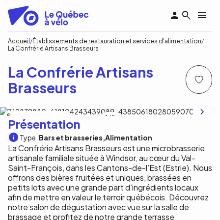
Aller
au
contenu
principal
Fil
Accueil
Établissements de restauration et services d'alimentation
La Confrérie Artisans Brasseurs
d'Ariane
La Confrérie Artisans
Brasseurs
La confrérie Artisans Brasseurs
1
/5
Présentation
Type :
Bars et brasseries
Alimentation
La Confrérie Artisans Brasseurs est une microbrasserie
artisanale familiale située à Windsor, au cœur du Val-
Saint-François, dans les Cantons-de-l’Est (Estrie). Nous
offrons des bières fruitées et uniques, brassées en
petits lots avec une grande part d’ingrédients locaux
afin de mettre en valeur le terroir québécois. Découvrez
notre salon de dégustation avec vue sur la salle de
brassage et profitez de notre grande terrasse