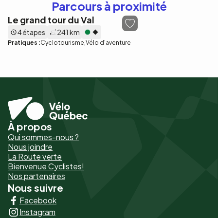
Parcours à proximité
Le grand tour du Val
4 étapes
241 km
Pratiques :
Cyclotourisme
Vélo d'aventure
À propos
Pied
Qui sommes-nous ?
de
Nous joindre
La Route verte
page
Bienvenue Cyclistes!
-
Nos partenaires
Nous suivre
Liens
Facebook
principaux
Instagram