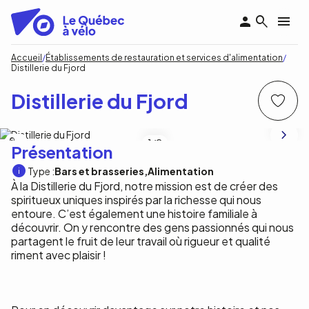
Aller
au
contenu
principal
Fil
Accueil
Établissements de restauration et services d'alimentation
Distillerie du Fjord
d'Ariane
Distillerie du Fjord
NA
1
/2
Présentation
Type :
Bars et brasseries
Alimentation
À la Distillerie du Fjord, notre mission est de créer des
spiritueux uniques inspirés par la richesse qui nous
entoure. C’est également une histoire familiale à
découvrir. On y rencontre des gens passionnés qui nous
partagent le fruit de leur travail où rigueur et qualité
riment avec plaisir !