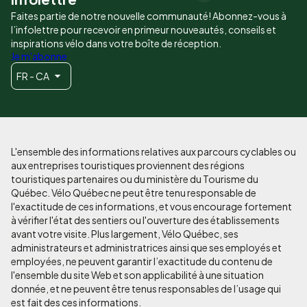
Faites partie de notre nouvelle communauté! Abonnez-vous à
l’infolettre pour recevoir en primeur nouveautés, conseils et
inspirations vélo dans votre boîte de réception.
Je m'abonne
FR - CA
L'ensemble des informations relatives aux parcours cyclables ou
aux entreprises touristiques proviennent des régions
touristiques partenaires ou du ministère du Tourisme du
Québec. Vélo Québec ne peut être tenu responsable de
l'exactitude de ces informations, et vous encourage fortement
à vérifier l'état des sentiers ou l'ouverture des établissements
avant votre visite. Plus largement, Vélo Québec, ses
administrateurs et administratrices ainsi que ses employés et
employées, ne peuvent garantir l’exactitude du contenu de
l'ensemble du site Web et son applicabilité à une situation
donnée, et ne peuvent être tenus responsables de l’usage qui
est fait des ces informations.