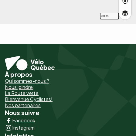
50 m
À propos
Pied
Qui sommes-nous ?
de
Nous joindre
La Route verte
page
Bienvenue Cyclistes!
-
Nos partenaires
Nous suivre
Liens
Facebook
principaux
Instagram
Infolettre