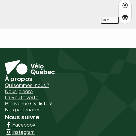
50 m
À propos
Pied
Qui sommes-nous ?
de
Nous joindre
La Route verte
page
Bienvenue Cyclistes!
-
Nos partenaires
Nous suivre
Liens
Facebook
principaux
Instagram