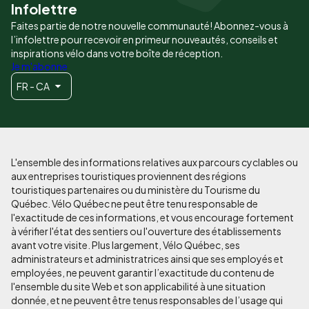
Infolettre
Faites partie de notre nouvelle communauté! Abonnez-vous à
l’infolettre pour recevoir en primeur nouveautés, conseils et
inspirations vélo dans votre boîte de réception.
Je m'abonne
FR - CA
L'ensemble des informations relatives aux parcours cyclables ou
aux entreprises touristiques proviennent des régions
touristiques partenaires ou du ministère du Tourisme du
Québec. Vélo Québec ne peut être tenu responsable de
l'exactitude de ces informations, et vous encourage fortement
à vérifier l'état des sentiers ou l'ouverture des établissements
avant votre visite. Plus largement, Vélo Québec, ses
administrateurs et administratrices ainsi que ses employés et
employées, ne peuvent garantir l’exactitude du contenu de
l'ensemble du site Web et son applicabilité à une situation
donnée, et ne peuvent être tenus responsables de l’usage qui