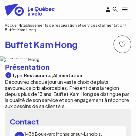
Aller
au
contenu
principal
Fil
Accueil
Établissements de restauration et services d'alimentation
Buffet Kam Hong
d'Ariane
Buffet Kam Hong
Buffet Kam Hong
Présentation
Type :
Restaurants
Alimentation
Découvrez chaque jour un vaste choix de plats
savoureux à prix abordables. Présent dans la région
depuis plus de 13 ans, Buffet Kam Hong se distingue par
la qualité de son service et son engagement à répondre
aux besoins de sa clientèle.
Contact
1438 Boulevard Monseigneur-Langlois,