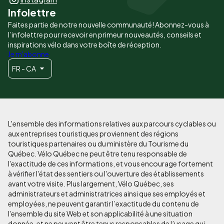
Infolettre
Faites partie de notre nouvelle communauté! Abonnez-vous à
l’infolettre pour recevoir en primeur nouveautés, conseils et
inspirations vélo dans votre boîte de réception.
Je m'abonne
FR - CA
L'ensemble des informations relatives aux parcours cyclables ou
aux entreprises touristiques proviennent des régions
touristiques partenaires ou du ministère du Tourisme du
Québec. Vélo Québec ne peut être tenu responsable de
l'exactitude de ces informations, et vous encourage fortement
à vérifier l'état des sentiers ou l'ouverture des établissements
avant votre visite. Plus largement, Vélo Québec, ses
administrateurs et administratrices ainsi que ses employés et
employées, ne peuvent garantir l’exactitude du contenu de
l'ensemble du site Web et son applicabilité à une situation
donnée, et ne peuvent être tenus responsables de l’usage qui