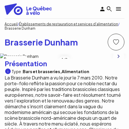
Aller
au
contenu
principal
Fil
Accueil
Établissements de restauration et services d'alimentation
Brasserie Dunham
d'Ariane
Brasserie Dunham
Brasserie Dunham
1
/3
Présentation
Type :
Bars et brasseries
Alimentation
La Brasserie Dunham a vu le jour le 7 mars 2010. Notre
porte-folio reflète la passion pour ce noble nectar du
peuple. Inspiré par les traditions brassicoles classiques
européennes, notre savoir-faire est résolument tourné
vers l’exploration et le renouveau des genres. Notre
démarche s’inscrit clairement dans la vague du
modernisme américain qui secoue les fondations de la
scène brassicole nord-américaine depuis un quart de
siècle. À travers notre menu éclaté, nous espérons