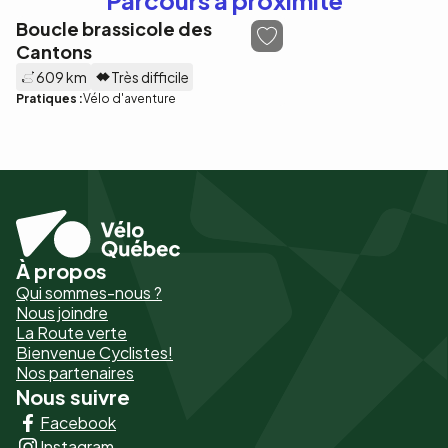
Parcours à proximité
Boucle brassicole des
Cantons
609 km
Très difficile
Pratiques :
Vélo d'aventure
À propos
Pied
Qui sommes-nous ?
de
Nous joindre
La Route verte
page
Bienvenue Cyclistes!
-
Nos partenaires
Nous suivre
Liens
Facebook
principaux
Instagram