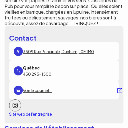
séduire vos papilles et allumer vos sens. Classiques du
Pub pour vous remplir le bedon sur place. Qu'elles soient
vieillies en barrique, chargées en lupuline, intensément
fruitées ou délicatement sauvages, nos bières sont à
découvrir, assez de bavardage… TRINQUEZ !
Contact
3809 Rue Principale, Dunham, J0E 1M0
450 295-1500
Voir le courriel...
Site web de l'entreprise