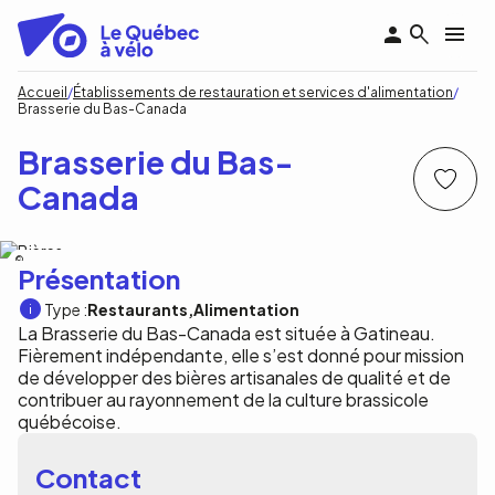
Aller
au
contenu
principal
Fil
Accueil
Établissements de restauration et services d'alimentation
Brasserie du Bas-Canada
d'Ariane
Brasserie du Bas-
Canada
Brasserie du Bas-Canada
Présentation
Type :
Restaurants
Alimentation
La Brasserie du Bas-Canada est située à Gatineau.
Fièrement indépendante, elle s’est donné pour mission
de développer des bières artisanales de qualité et de
contribuer au rayonnement de la culture brassicole
québécoise.
Contact