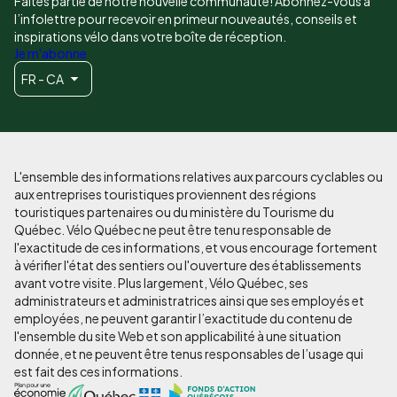
Faites partie de notre nouvelle communauté! Abonnez-vous à
l’infolettre pour recevoir en primeur nouveautés, conseils et
inspirations vélo dans votre boîte de réception.
Je m'abonne
FR - CA
L'ensemble des informations relatives aux parcours cyclables ou
aux entreprises touristiques proviennent des régions
touristiques partenaires ou du ministère du Tourisme du
Québec. Vélo Québec ne peut être tenu responsable de
l'exactitude de ces informations, et vous encourage fortement
à vérifier l'état des sentiers ou l'ouverture des établissements
avant votre visite. Plus largement, Vélo Québec, ses
administrateurs et administratrices ainsi que ses employés et
employées, ne peuvent garantir l’exactitude du contenu de
l'ensemble du site Web et son applicabilité à une situation
donnée, et ne peuvent être tenus responsables de l’usage qui
est fait des ces informations.