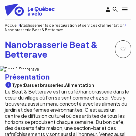
Aller
au
contenu
principal
Fil
Accueil
Établissements de restauration et services d'alimentation
Nanobrasserie Beat & Betterave
d'Ariane
Nanobrasserie Beat &
Betterave
Beat & Betterave
Présentation
Type :
Bars et brasseries
Alimentation
Le Beat & Betterave est un café/nanobrasserie dans le
cœur du village où l’on se sent comme chez soi. Vous y
trouverez aussi un menu concocté avec les aliments du
jardin et des fermes environnantes. C’est aussi un
centre de diffusion culturel où des artistes de tous les
horizons se produisent chaque semaine. Du bon café,
des desserts faits maison, une section-bar et des
rafraîchissements y sont aussi à l’honneur. Venez aussi