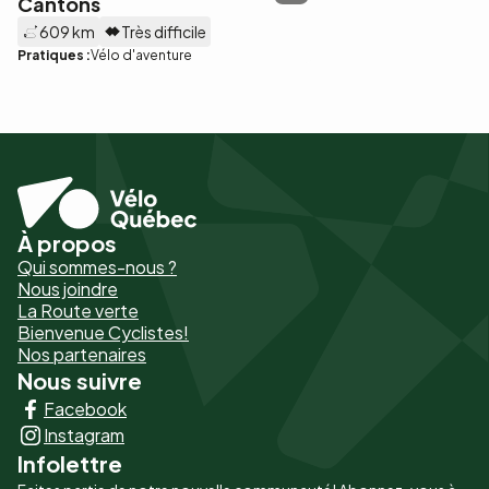
Cantons
609 km
Très difficile
Pratiques :
Vélo d'aventure
À propos
Pied
Qui sommes-nous ?
de
Nous joindre
La Route verte
page
Bienvenue Cyclistes!
-
Nos partenaires
Nous suivre
Liens
Facebook
principaux
Instagram
Infolettre