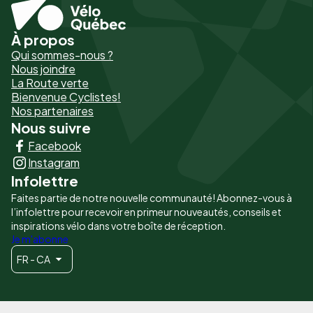
À propos
Pied
Qui sommes-nous ?
de
Nous joindre
La Route verte
page
Bienvenue Cyclistes!
-
Nos partenaires
Nous suivre
Liens
Facebook
principaux
Instagram
Infolettre
Faites partie de notre nouvelle communauté! Abonnez-vous à
l’infolettre pour recevoir en primeur nouveautés, conseils et
inspirations vélo dans votre boîte de réception.
Je m'abonne
FR - CA