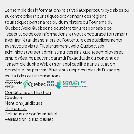
L'ensemble des informations relatives aux parcours cyclables ou
aux entreprises touristiques proviennent des régions
touristiques partenaires ou du ministère du Tourisme du
Québec. Vélo Québec ne peut être tenu responsable de
l'exactitude de ces informations, et vous encourage fortement
à vérifier l'état des sentiers ou l'ouverture des établissements
avant votre visite. Plus largement, Vélo Québec, ses
administrateurs et administratrices ainsi que ses employés et
employées, ne peuvent garantir l’exactitude du contenu de
l'ensemble du site Web et son applicabilité à une situation
donnée, et ne peuvent être tenus responsables de l’usage qui
est fait des ces informations.
Conditions d'utilisation
Pied
Cookies
de
Mentions juridiques
Plan du site
page
Politique de confidentialité
Réalisation : StudioJuillet
-
Liens