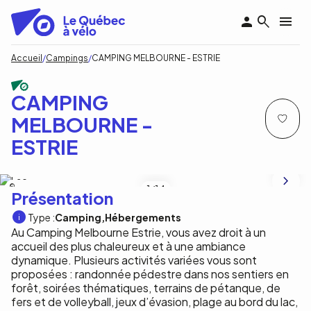
Aller
au
contenu
principal
Fil
Accueil
Campings
CAMPING MELBOURNE - ESTRIE
d'Ariane
CAMPING
MELBOURNE -
ESTRIE
Camping Melbourne Estrie
1
/14
Présentation
Type :
Camping
Hébergements
Au Camping Melbourne Estrie, vous avez droit à un
accueil des plus chaleureux et à une ambiance
dynamique. Plusieurs activités variées vous sont
proposées : randonnée pédestre dans nos sentiers en
forêt, soirées thématiques, terrains de pétanque, de
fers et de volleyball, jeux d’évasion, plage au bord du lac,