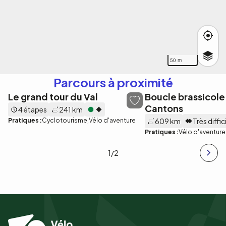
50 m
Parcours à proximité
Le grand tour du Val
Boucle brassicole
Cantons
4 étapes
241 km
Pratiques :
Cyclotourisme
Vélo d'aventure
609 km
Très diffic
Pratiques :
Vélo d'aventure
1
/2