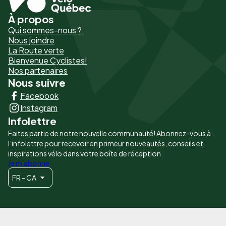
À propos
Pied
Qui sommes-nous ?
de
Nous joindre
La Route verte
page
Bienvenue Cyclistes!
-
Nos partenaires
Nous suivre
Liens
Facebook
principaux
Instagram
Infolettre
Faites partie de notre nouvelle communauté! Abonnez-vous à
l’infolettre pour recevoir en primeur nouveautés, conseils et
inspirations vélo dans votre boîte de réception.
Je m'abonne
FR - CA