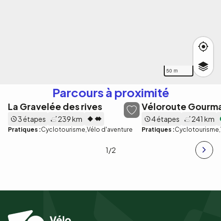
50 m
Parcours à proximité
La Gravelée des rives
Véloroute Gourm
3 étapes
239 km
4 étapes
241 km
Pratiques :
Cyclotourisme
Vélo d'aventure
Pratiques :
Cyclotourisme
1
/2