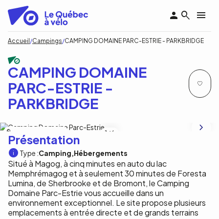
Aller
au
contenu
principal
Fil
Accueil
Campings
CAMPING DOMAINE PARC-ESTRIE - PARKBRIDGE
d'Ariane
CAMPING DOMAINE
PARC-ESTRIE -
PARKBRIDGE
Camping Domaine Parc-Estrie
1
/6
Présentation
Type :
Camping
Hébergements
Situé à Magog, à cinq minutes en auto du lac
Memphrémagog et à seulement 30 minutes de Foresta
Lumina, de Sherbrooke et de Bromont, le Camping
Domaine Parc-Estrie vous accueille dans un
environnement exceptionnel. Le site propose plusieurs
emplacements à entrée directe et de grands terrains