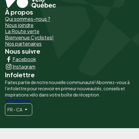
À propos
Pied
Qui sommes-nous ?
de
Nous joindre
La Route verte
page
Bienvenue Cyclistes!
-
Nos partenaires
Nous suivre
Liens
Facebook
principaux
Instagram
Infolettre
Faites partie de notre nouvelle communauté! Abonnez-vous à
l’infolettre pour recevoir en primeur nouveautés, conseils et
inspirations vélo dans votre boîte de réception.
Je m'abonne
FR - CA