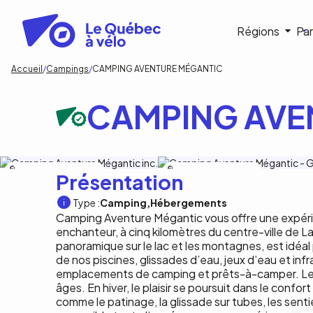
Aller
au
Navigat
Régions
Par
contenu
principal
princip
Fil
Accueil
Campings
CAMPING AVENTURE MÉGANTIC
d'Ariane
CAMPING AVE
Camping Aventure Mégantic inc.
Camping Aventure Mégantic inc.
Présentation
Type :
Camping
Hébergements
Camping Aventure Mégantic vous offre une expérie
enchanteur, à cinq kilomètres du centre-ville de L
panoramique sur le lac et les montagnes, est idéal 
de nos piscines, glissades d’eau, jeux d’eau et infr
emplacements de camping et prêts-à-camper. Le 
âges. En hiver, le plaisir se poursuit dans le conf
comme le patinage, la glissade sur tubes, les senti