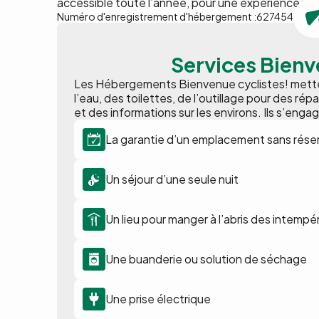
accessible toute l’année, pour une expérience nat
Numéro d'enregistrement d'hébergement :
627454
Services Bienv
Les Hébergements Bienvenue cyclistes! metten
l’eau, des toilettes, de l’outillage pour des ré
et des informations sur les environs. Ils s’engag
La garantie d’un emplacement sans réser
Un séjour d’une seule nuit
Un lieu pour manger à l’abris des intempé
Une buanderie ou solution de séchage
Une prise électrique