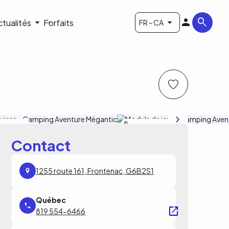
ctualités
Forfaits
FR - CA
ture Mégantic
Camping Aventure Mégantic
Contact
1255 route 161, Frontenac, G6B2S1
819 554-6466