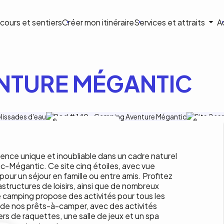
ion
cours et sentiers
Créer mon itinéraire
Services et attraits
A
ale
NTURE MÉGANTIC
Camping Aventure Mégantic inc.
Camping Aven
nce unique et inoubliable dans un cadre naturel
ac-Mégantic. Ce site cinq étoiles, avec vue
pour un séjour en famille ou entre amis. Profitez
astructures de loisirs, ainsi que de nombreux
camping propose des activités pour tous les
ort de nos prêts-à-camper, avec des activités
ers de raquettes, une salle de jeux et un spa