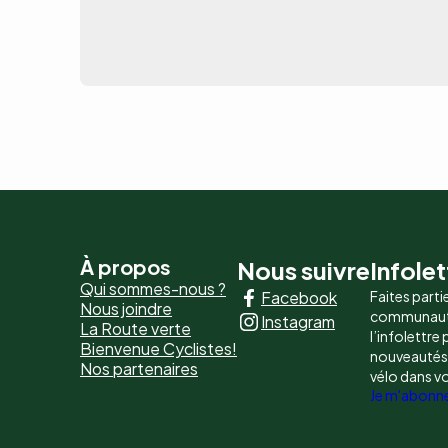
Pied
À propos
Nous suivre
Infolet
Qui sommes-nous ?
Facebook
Faites parti
de
Nous joindre
communaut
Instagram
La Route verte
page
l’infolettre
Bienvenue Cyclistes!
nouveautés, 
Nos partenaires
-
vélo dans v
Je m'abonn
Liens