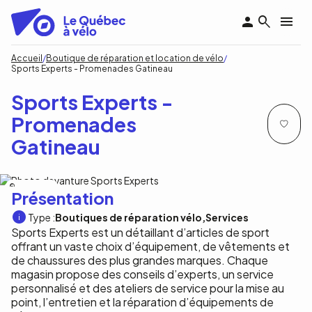
Aller
au
contenu
principal
Fil
Accueil
Boutique de réparation et location de vélo
Sports Experts - Promenades Gatineau
d'Ariane
Sports Experts -
Promenades
Gatineau
Sports Experts
Présentation
Type :
Boutiques de réparation vélo
Services
Sports Experts est un détaillant d’articles de sport
offrant un vaste choix d’équipement, de vêtements et
de chaussures des plus grandes marques. Chaque
magasin propose des conseils d’experts, un service
personnalisé et des ateliers de service pour la mise au
point, l’entretien et la réparation d’équipements de