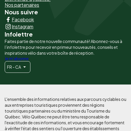
-
Nos partenaires
Nous suivre
Liens
Facebook
principaux
Instagram
Infolettre
Faites partie de notre nouvelle communauté! Abonnez-vous à
l’infolettre pour recevoir en primeur nouveautés, conseils et
inspirations vélo dans votre boîte de réception.
Je m'abonne
FR - CA
L'ensemble des informations relatives aux parcours cyclables ou
aux entreprises touristiques proviennent des régions
touristiques partenaires ou du ministère du Tourisme du
Québec. Vélo Québec ne peut être tenu responsable de
l'exactitude de ces informations, et vous encourage fortement
à vérifier l'état des sentiers ou l'ouverture des établissements