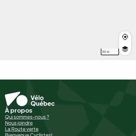
50 m
À propos
Pied
Qui sommes-nous ?
de
Nous joindre
La Route verte
page
Bienvenue Cyclistes!