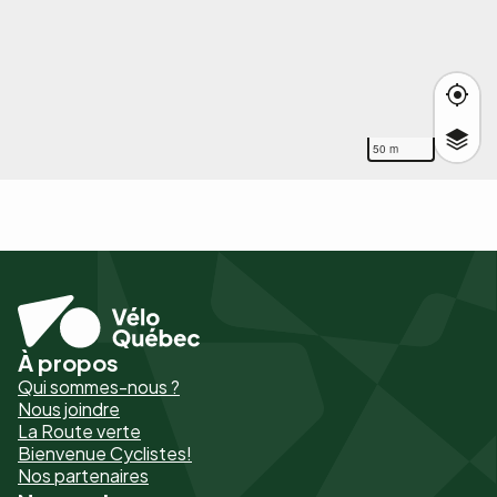
50 m
À propos
Pied
Qui sommes-nous ?
de
Nous joindre
La Route verte
page
Bienvenue Cyclistes!
-
Nos partenaires