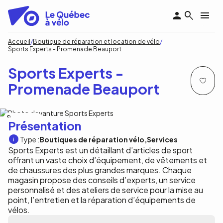
Aller
au
contenu
principal
Fil
Accueil
Boutique de réparation et location de vélo
Sports Experts - Promenade Beauport
d'Ariane
Sports Experts -
Promenade Beauport
Sports Experts
Présentation
Type :
Boutiques de réparation vélo
Services
Sports Experts est un détaillant d’articles de sport
offrant un vaste choix d’équipement, de vêtements et
de chaussures des plus grandes marques. Chaque
magasin propose des conseils d’experts, un service
personnalisé et des ateliers de service pour la mise au
point, l’entretien et la réparation d’équipements de
vélos.