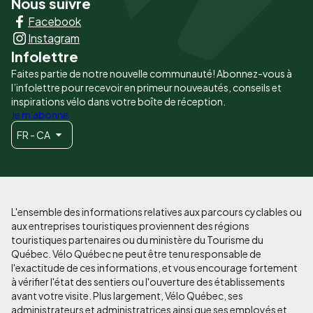
Nous suivre
Liens
Facebook
principaux
Instagram
Infolettre
Faites partie de notre nouvelle communauté! Abonnez-vous à
l’infolettre pour recevoir en primeur nouveautés, conseils et
inspirations vélo dans votre boîte de réception.
Je m'abonne
FR - CA
L'ensemble des informations relatives aux parcours cyclables ou
aux entreprises touristiques proviennent des régions
touristiques partenaires ou du ministère du Tourisme du
Québec. Vélo Québec ne peut être tenu responsable de
l'exactitude de ces informations, et vous encourage fortement
à vérifier l'état des sentiers ou l'ouverture des établissements
avant votre visite. Plus largement, Vélo Québec, ses
administrateurs et administratrices ainsi que ses employés et