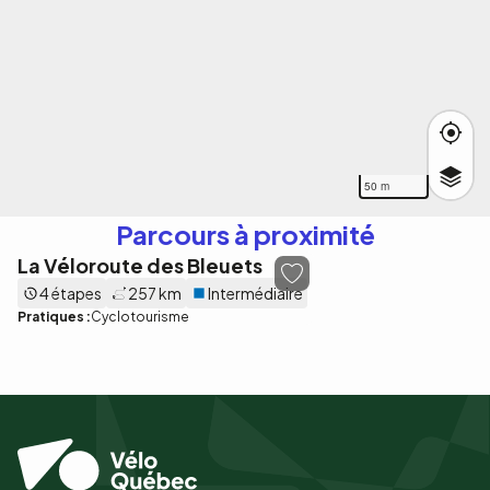
50 m
Parcours à proximité
La Véloroute des Bleuets
4 étapes
257 km
Intermédiaire
Pratiques :
Cyclotourisme