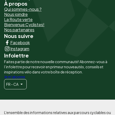
À propos
Pied
Qui sommes-nous ?
de
Nous joindre
La Route verte
page
Bienvenue Cyclistes!
-
Nos partenaires
Nous suivre
Liens
Facebook
principaux
Instagram
Infolettre
Faites partie de notre nouvelle communauté! Abonnez-vous à
l’infolettre pour recevoir en primeur nouveautés, conseils et
inspirations vélo dans votre boîte de réception.
Je m'abonne
FR - CA
L'ensemble des informations relatives aux parcours cyclables ou