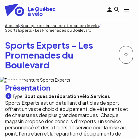
Aller
au
contenu
principal
Fil
Accueil
Boutique de réparation et location de vélo
Sports Experts - Les Promenades du Boulevard
d'Ariane
Sports Experts - Les
Promenades du
Boulevard
Sports Experts
Présentation
Type :
Boutiques de réparation vélo
Services
Sports Experts est un détaillant d’articles de sport
offrant un vaste choix d’équipement, de vêtements et
de chaussures des plus grandes marques. Chaque
magasin propose des conseils d’experts, un service
personnalisé et des ateliers de service pour la mise au
point, l’entretien et la réparation d’équipements de