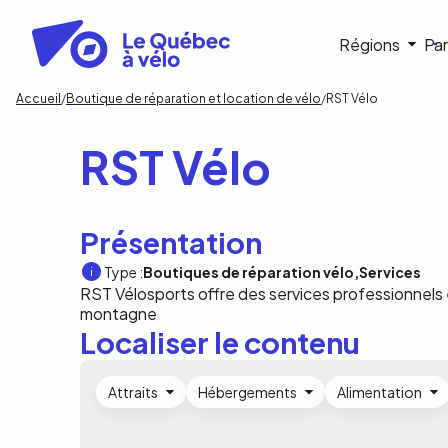
Aller
au
Navigat
Régions
Par
contenu
principal
princip
Fil
Accueil
Boutique de réparation et location de vélo
RST Vélo
d'Ariane
RST Vélo
Présentation
Type :
Boutiques de réparation vélo
Services
RST Vélosports offre des services professionnels 
montagne
Localiser le contenu
Attraits
Hébergements
Alimentation