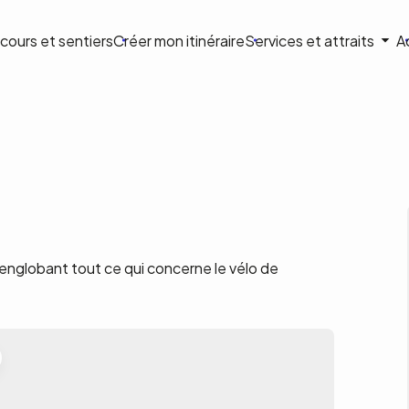
ion
cours et sentiers
Créer mon itinéraire
Services et attraits
A
ale
englobant tout ce qui concerne le vélo de