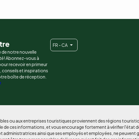
tre
FR - CA
e de notre nouvelle
é! Abonnez-vous à
 pour recevoir en primeur
conseils et inspirations
otre boîte de réception.
e
bles ou aux entreprises touristiques proviennent des régions tourist
e de ces informations, et vous encourage fortement à vérifier l'état d
et administratrices ainsi que ses employés et employées, ne peuvent g