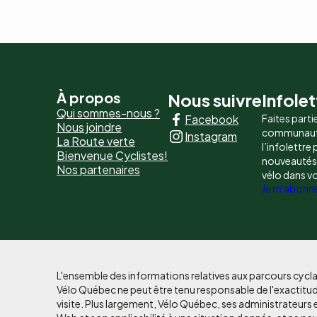
Pied
À propos
Nous suivre
Infolet
Qui sommes-nous ?
Facebook
Faites parti
de
Nous joindre
communaut
Instagram
La Route verte
page
l’infolettre
Bienvenue Cyclistes!
nouveautés, 
Nos partenaires
-
vélo dans v
Je m'abonn
Liens
principaux
L'ensemble des informations relatives aux parcours cycla
Vélo Québec ne peut être tenu responsable de l'exactitud
visite. Plus largement, Vélo Québec, ses administrateurs 