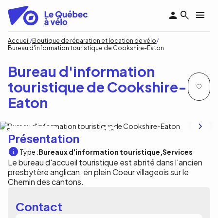
Aller
au
contenu
principal
Fil
Accueil
Boutique de réparation et location de vélo
Bureau d'information touristique de Cookshire-Eaton
d'Ariane
Bureau d'information
touristique de Cookshire-
Eaton
Ville de Cookshire-Eaton
1
/2
Présentation
Type :
Bureaux d'information touristique
Services
Le bureau d'accueil touristique est abrité dans l'ancien
presbytère anglican, en plein Coeur villageois sur le
Chemin des cantons.
Contact