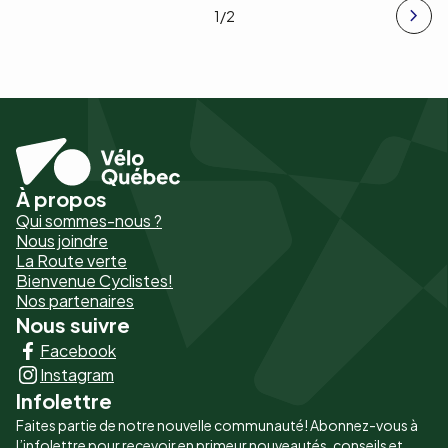
1
/2
À propos
Pied
Qui sommes-nous ?
de
Nous joindre
La Route verte
page
Bienvenue Cyclistes!
-
Nos partenaires
Nous suivre
Liens
Facebook
principaux
Instagram
Infolettre
Faites partie de notre nouvelle communauté! Abonnez-vous à
l’infolettre pour recevoir en primeur nouveautés, conseils et