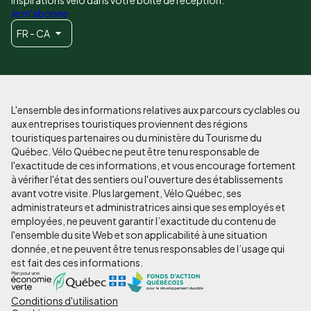
inspirations vélo dans votre boîte de réception.
Je m'abonne
FR - CA
L'ensemble des informations relatives aux parcours cyclables ou
aux entreprises touristiques proviennent des régions
touristiques partenaires ou du ministère du Tourisme du
Québec. Vélo Québec ne peut être tenu responsable de
l'exactitude de ces informations, et vous encourage fortement
à vérifier l'état des sentiers ou l'ouverture des établissements
avant votre visite. Plus largement, Vélo Québec, ses
administrateurs et administratrices ainsi que ses employés et
employées, ne peuvent garantir l’exactitude du contenu de
l'ensemble du site Web et son applicabilité à une situation
donnée, et ne peuvent être tenus responsables de l’usage qui
est fait des ces informations.
Conditions d'utilisation
Pied