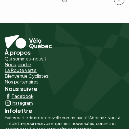
À propos
Pied
Qui sommes-nous ?
de
Nous joindre
La Route verte
page
Bienvenue Cyclistes!
-
Nos partenaires
Nous suivre
Liens
Facebook
principaux
Instagram
Infolettre
Faites partie de notre nouvelle communauté! Abonnez-vous à
l’infolettre pour recevoir en primeur nouveautés, conseils et