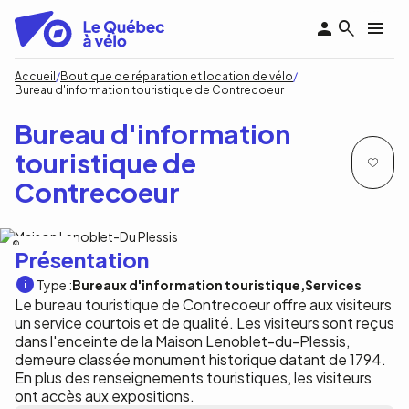
Aller
au
contenu
principal
Fil
Accueil
Boutique de réparation et location de vélo
Bureau d'information touristique de Contrecoeur
d'Ariane
Bureau d'information
touristique de
Contrecoeur
C.Lamontagne
Présentation
Type :
Bureaux d'information touristique
Services
Le bureau touristique de Contrecoeur offre aux visiteurs
un service courtois et de qualité. Les visiteurs sont reçus
dans l'enceinte de la Maison Lenoblet-du-Plessis,
demeure classée monument historique datant de 1794.
En plus des renseignements touristiques, les visiteurs
ont accès aux expositions.