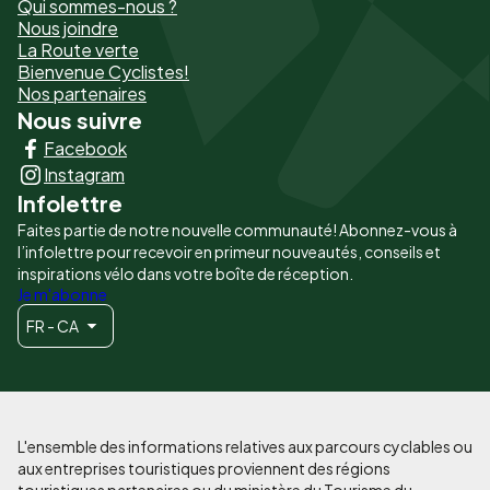
Qui sommes-nous ?
de
Nous joindre
La Route verte
page
Bienvenue Cyclistes!
-
Nos partenaires
Nous suivre
Liens
Facebook
principaux
Instagram
Infolettre
Faites partie de notre nouvelle communauté! Abonnez-vous à
l’infolettre pour recevoir en primeur nouveautés, conseils et
inspirations vélo dans votre boîte de réception.
Je m'abonne
FR - CA
L'ensemble des informations relatives aux parcours cyclables ou
aux entreprises touristiques proviennent des régions