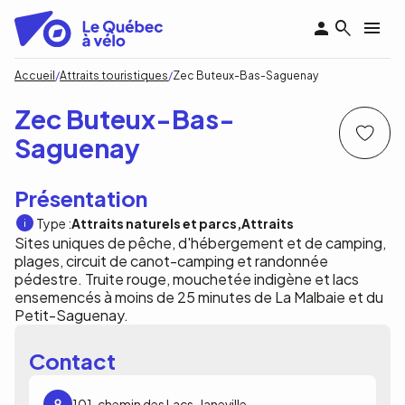
Aller
au
contenu
principal
Fil
Accueil
Attraits touristiques
Zec Buteux-Bas-Saguenay
d'Ariane
Zec Buteux-Bas-
Saguenay
Présentation
Type :
Attraits naturels et parcs
Attraits
Sites uniques de pêche, d'hébergement et de camping,
plages, circuit de canot-camping et randonnée
pédestre. Truite rouge, mouchetée indigène et lacs
ensemencés à moins de 25 minutes de La Malbaie et du
Petit-Saguenay.
Contact
101, chemin des Lacs, Janeville