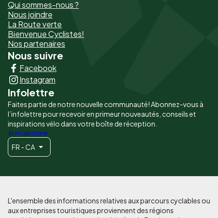
Qui sommes-nous ?
de
Nous joindre
La Route verte
page
Bienvenue Cyclistes!
-
Nos partenaires
Nous suivre
Liens
Facebook
principaux
Instagram
Infolettre
Faites partie de notre nouvelle communauté! Abonnez-vous à
l’infolettre pour recevoir en primeur nouveautés, conseils et
inspirations vélo dans votre boîte de réception.
Je m'abonne
FR - CA
L'ensemble des informations relatives aux parcours cyclables ou
aux entreprises touristiques proviennent des régions