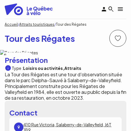
Aller
au
contenu
principal
Fil
Accueil
Attraits touristiques
Tour des Régates
d'Ariane
Tour des Régates
Destination Valleyfield
Présentation
Type :
Loisirs ou activités
Attraits
La Tour des Régates est une tour d'observation située
dans le parc Delpha-Sauvé à Salaberry-de-Valleyfield.
Principalement construite pour les Régates de
Valleyfield en 1984, elle est ouverte au public depuis la fin
de sa restauration, en octobre 2023.
Contact
410 Rue Victoria, Salaberry-de-Valleyfield, J6T
1B9