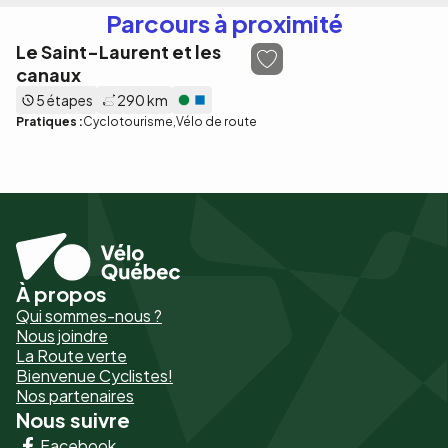
Parcours à proximité
Le Saint-Laurent et les
canaux
5 étapes
290 km
Pratiques :
Cyclotourisme
Vélo de route
À propos
Pied
Qui sommes-nous ?
de
Nous joindre
La Route verte
page
Bienvenue Cyclistes!
-
Nos partenaires
Nous suivre
Liens
Facebook