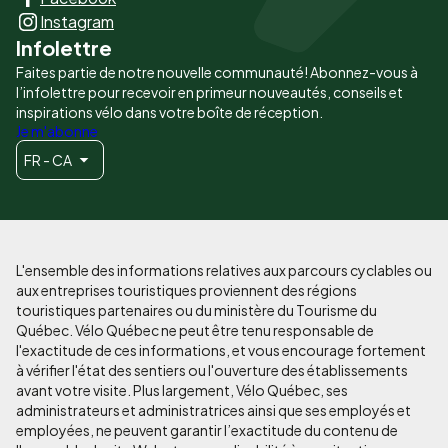
principaux
Instagram
Infolettre
Faites partie de notre nouvelle communauté! Abonnez-vous à
l’infolettre pour recevoir en primeur nouveautés, conseils et
inspirations vélo dans votre boîte de réception.
Je m'abonne
FR - CA
L'ensemble des informations relatives aux parcours cyclables ou
aux entreprises touristiques proviennent des régions
touristiques partenaires ou du ministère du Tourisme du
Québec. Vélo Québec ne peut être tenu responsable de
l'exactitude de ces informations, et vous encourage fortement
à vérifier l'état des sentiers ou l'ouverture des établissements
avant votre visite. Plus largement, Vélo Québec, ses
administrateurs et administratrices ainsi que ses employés et
employées, ne peuvent garantir l’exactitude du contenu de