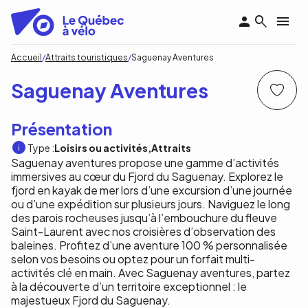
Aller
au
contenu
principal
Fil
Accueil
Attraits touristiques
Saguenay Aventures
d'Ariane
Saguenay Aventures
Présentation
Type :
Loisirs ou activités
Attraits
Saguenay aventures propose une gamme d’activités
immersives au cœur du Fjord du Saguenay. Explorez le
fjord en kayak de mer lors d’une excursion d’une journée
ou d’une expédition sur plusieurs jours. Naviguez le long
des parois rocheuses jusqu’à l’embouchure du fleuve
Saint-Laurent avec nos croisières d’observation des
baleines. Profitez d’une aventure 100 % personnalisée
selon vos besoins ou optez pour un forfait multi-
activités clé en main. Avec Saguenay aventures, partez
à la découverte d’un territoire exceptionnel : le
majestueux Fjord du Saguenay.