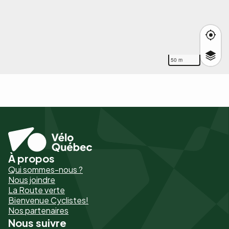
50 m
À propos
Pied
Qui sommes-nous ?
de
Nous joindre
La Route verte
page
Bienvenue Cyclistes!
-
Nos partenaires
Nous suivre
Liens