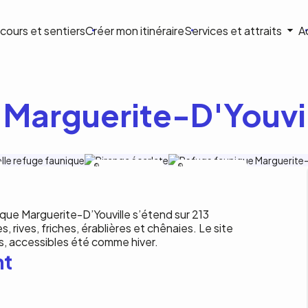
ion
cours et sentiers
Créer mon itinéraire
Services et attraits
A
ale
 Marguerite-D'Youvi
Héritage Saint-Bernard
Héritage Saint-Bernard
que Marguerite-D’Youville s’étend sur 213
rives, friches, érablières et chênaies. Le site
, accessibles été comme hiver.
nt