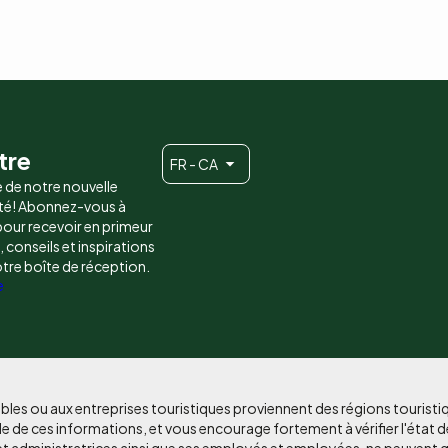
tre
FR - CA
e de notre nouvelle
é! Abonnez-vous à
 pour recevoir en primeur
conseils et inspirations
otre boîte de réception.
e
bles ou aux entreprises touristiques proviennent des régions tourist
e de ces informations, et vous encourage fortement à vérifier l'état d