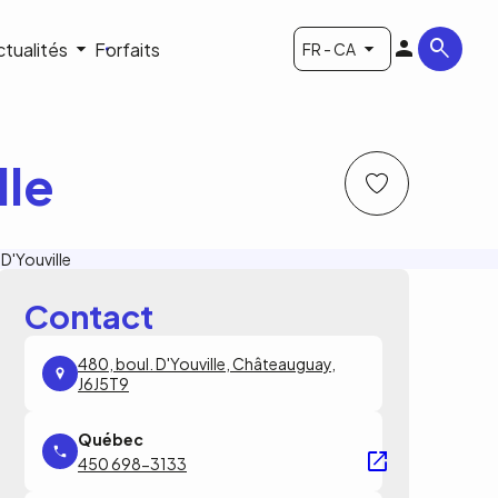
ctualités
Forfaits
FR - CA
lle
Contact
480, boul. D'Youville, Châteauguay,
J6J5T9
450 698-3133