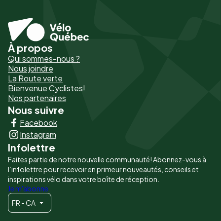
À propos
Pied
Qui sommes-nous ?
de
Nous joindre
La Route verte
page
Bienvenue Cyclistes!
-
Nos partenaires
Nous suivre
Liens
Facebook
principaux
Instagram
Infolettre
Faites partie de notre nouvelle communauté! Abonnez-vous à
l’infolettre pour recevoir en primeur nouveautés, conseils et
inspirations vélo dans votre boîte de réception.
Je m'abonne
FR - CA