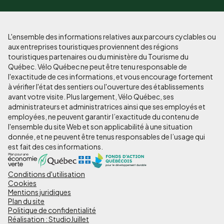
L'ensemble des informations relatives aux parcours cyclables ou
aux entreprises touristiques proviennent des régions
touristiques partenaires ou du ministère du Tourisme du
Québec. Vélo Québec ne peut être tenu responsable de
l'exactitude de ces informations, et vous encourage fortement
à vérifier l'état des sentiers ou l'ouverture des établissements
avant votre visite. Plus largement, Vélo Québec, ses
administrateurs et administratrices ainsi que ses employés et
employées, ne peuvent garantir l’exactitude du contenu de
l'ensemble du site Web et son applicabilité à une situation
donnée, et ne peuvent être tenus responsables de l’usage qui
est fait des ces informations.
Conditions d'utilisation
Pied
Cookies
de
Mentions juridiques
Plan du site
page
Politique de confidentialité
Réalisation : StudioJuillet