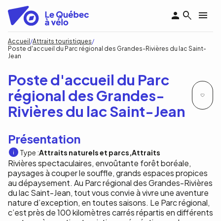
Aller
au
contenu
principal
Fil
Accueil
Attraits touristiques
Poste d'accueil du Parc régional des Grandes-Rivières du lac Saint-
d'Ariane
Jean
Poste d'accueil du Parc
régional des Grandes-
Rivières du lac Saint-Jean
Présentation
Type :
Attraits naturels et parcs
Attraits
Rivières spectaculaires, envoûtante forêt boréale,
paysages à couper le souffle, grands espaces propices
au dépaysement. Au Parc régional des Grandes-Rivières
du lac Saint-Jean, tout vous convie à vivre une aventure
nature d’exception, en toutes saisons. Le Parc régional,
c’est près de 100 kilomètres carrés répartis en différents