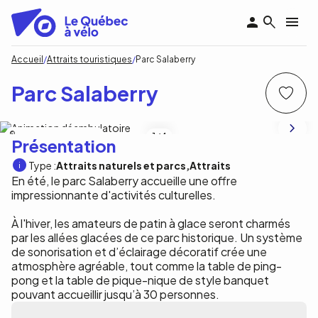
Aller
au
contenu
principal
Fil
Accueil
Attraits touristiques
Parc Salaberry
d'Ariane
Parc Salaberry
Ville de Salaberry-de-Valleyfield
1
/4
Présentation
Type :
Attraits naturels et parcs
Attraits
En été, le parc Salaberry accueille une offre
impressionnante d'activités culturelles.
À l'hiver, les amateurs de patin à glace seront charmés
par les allées glacées de ce parc historique. Un système
de sonorisation et d’éclairage décoratif crée une
atmosphère agréable, tout comme la table de ping-
pong et la table de pique-nique de style banquet
pouvant accueillir jusqu’à 30 personnes.