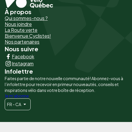
À propos
Pied
Qui sommes-nous ?
de
Nous joindre
La Route verte
page
Bienvenue Cyclistes!
-
Nos partenaires
Nous suivre
Liens
Facebook
principaux
Instagram
Infolettre
Faites partie de notre nouvelle communauté! Abonnez-vous à
l’infolettre pour recevoir en primeur nouveautés, conseils et
inspirations vélo dans votre boîte de réception.
Je m'abonne
FR - CA