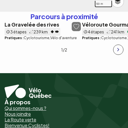
50 m
Parcours à proximité
La Gravelée des rives
Véloroute Gourm
3 étapes
239 km
4 étapes
241 km
Pratiques :
Cyclotourisme
Vélo d'aventure
Pratiques :
Cyclotourisme
1
/2
À propos
Pied
Qui sommes-nous ?
de
Nous joindre
La Route verte
page
Bienvenue Cyclistes!