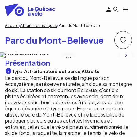
Aller
au
contenu
principal
Fil
Accueil
Attraits touristiques
Parc du Mont-Bellevue
d'Ariane
Parc du Mont-Bellevue
Regroupement du Parc du Mont-Bellevue
1
/6
Présentation
Type :
Attraits naturels et parcs
Attraits
Le parc du Mont-Bellevue se distingue par son
écosystème, sa réserve naturelle, ainsi que sa montagne
de ski. La station de ski du mont Bellevue, c'est dix
pistes éclairées et entretenues avec soin, dont deux
nouveaux sous-bois, deux parcs à neige, ainsi qu'une
équipe dévouée et dynamique. En plus des sports de
glisse, le parc du Mont-Bellevue offre la possibilité de
pratiquer plusieurs autres activités hivernales et
estivales, telles que le vélo à pneus surdimensionnés, le
ski de fond, la raquette, la marche, le tennis, le vélo de