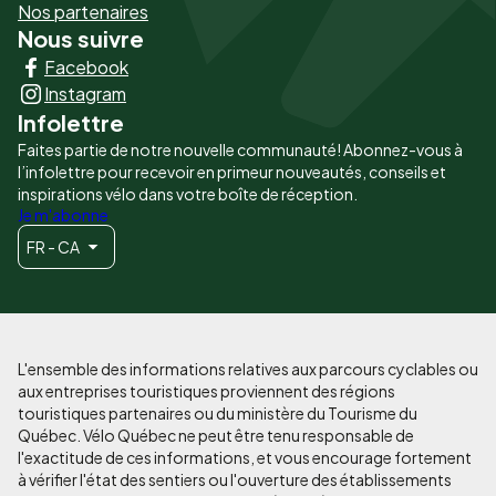
-
Nos partenaires
Nous suivre
Liens
Facebook
principaux
Instagram
Infolettre
Faites partie de notre nouvelle communauté! Abonnez-vous à
l’infolettre pour recevoir en primeur nouveautés, conseils et
inspirations vélo dans votre boîte de réception.
Je m'abonne
FR - CA
L'ensemble des informations relatives aux parcours cyclables ou
aux entreprises touristiques proviennent des régions
touristiques partenaires ou du ministère du Tourisme du
Québec. Vélo Québec ne peut être tenu responsable de
l'exactitude de ces informations, et vous encourage fortement
à vérifier l'état des sentiers ou l'ouverture des établissements