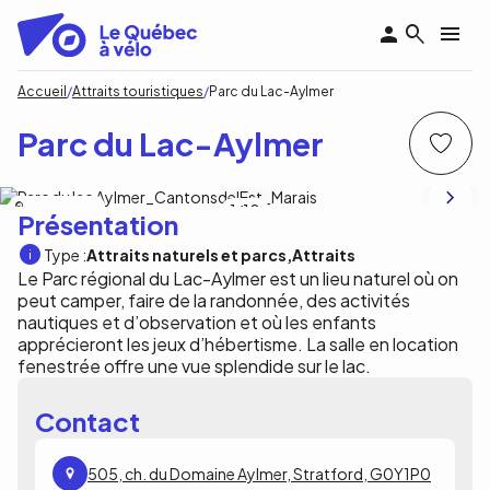
Aller
au
contenu
principal
Fil
Accueil
Attraits touristiques
Parc du Lac-Aylmer
d'Ariane
Parc du Lac-Aylmer
Parc du Lac Aylmer
1
/10
Présentation
Type :
Attraits naturels et parcs
Attraits
Le Parc régional du Lac-Aylmer est un lieu naturel où on
peut camper, faire de la randonnée, des activités
nautiques et d’observation et où les enfants
apprécieront les jeux d’hébertisme. La salle en location
fenestrée offre une vue splendide sur le lac.
Contact
505, ch. du Domaine Aylmer, Stratford, G0Y1P0