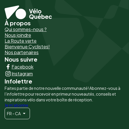
À propos
Pied
Qui sommes-nous ?
de
Nous joindre
La Route verte
page
Bienvenue Cyclistes!
-
Nos partenaires
Nous suivre
Liens
Facebook
principaux
Instagram
Infolettre
Faites partie de notre nouvelle communauté! Abonnez-vous à
l’infolettre pour recevoir en primeur nouveautés, conseils et
inspirations vélo dans votre boîte de réception.
Je m'abonne
FR - CA