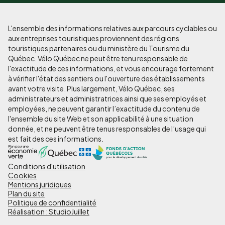
L'ensemble des informations relatives aux parcours cyclables ou
aux entreprises touristiques proviennent des régions
touristiques partenaires ou du ministère du Tourisme du
Québec. Vélo Québec ne peut être tenu responsable de
l'exactitude de ces informations, et vous encourage fortement
à vérifier l'état des sentiers ou l'ouverture des établissements
avant votre visite. Plus largement, Vélo Québec, ses
administrateurs et administratrices ainsi que ses employés et
employées, ne peuvent garantir l’exactitude du contenu de
l'ensemble du site Web et son applicabilité à une situation
donnée, et ne peuvent être tenus responsables de l’usage qui
est fait des ces informations.
Conditions d'utilisation
Pied
Cookies
de
Mentions juridiques
Plan du site
page
Politique de confidentialité
Réalisation : StudioJuillet
-