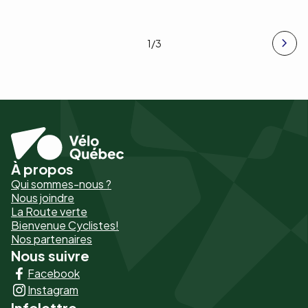
1
/3
À propos
Pied
Qui sommes-nous ?
de
Nous joindre
La Route verte
page
Bienvenue Cyclistes!
-
Nos partenaires
Nous suivre
Liens
Facebook
principaux
Instagram
Infolettre