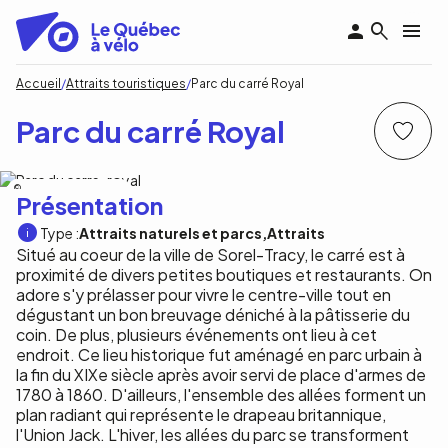
Aller
au
contenu
principal
Fil
Accueil
Attraits touristiques
Parc du carré Royal
d'Ariane
Parc du carré Royal
Tourisme région Sorel-Tracy
Présentation
Type :
Attraits naturels et parcs
Attraits
Situé au coeur de la ville de Sorel-Tracy, le carré est à
proximité de divers petites boutiques et restaurants. On
adore s'y prélasser pour vivre le centre-ville tout en
dégustant un bon breuvage déniché à la pâtisserie du
coin. De plus, plusieurs événements ont lieu à cet
endroit. Ce lieu historique fut aménagé en parc urbain à
la fin du XIXe siècle après avoir servi de place d'armes de
1780 à 1860. D'ailleurs, l'ensemble des allées forment un
plan radiant qui représente le drapeau britannique,
l'Union Jack. L'hiver, les allées du parc se transforment