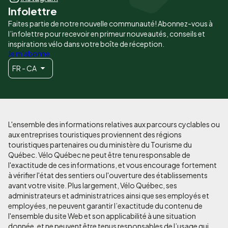
Infolettre
Faites partie de notre nouvelle communauté! Abonnez-vous à
l’infolettre pour recevoir en primeur nouveautés, conseils et
inspirations vélo dans votre boîte de réception.
Je m'abonne
FR - CA
L'ensemble des informations relatives aux parcours cyclables ou
aux entreprises touristiques proviennent des régions
touristiques partenaires ou du ministère du Tourisme du
Québec. Vélo Québec ne peut être tenu responsable de
l'exactitude de ces informations, et vous encourage fortement
à vérifier l'état des sentiers ou l'ouverture des établissements
avant votre visite. Plus largement, Vélo Québec, ses
administrateurs et administratrices ainsi que ses employés et
employées, ne peuvent garantir l’exactitude du contenu de
l'ensemble du site Web et son applicabilité à une situation
donnée, et ne peuvent être tenus responsables de l’usage qui