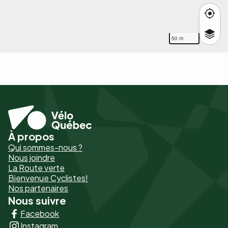
50 m
À propos
Pied
Qui sommes-nous ?
de
Nous joindre
La Route verte
page
Bienvenue Cyclistes!
-
Nos partenaires
Nous suivre
Liens
Facebook
principaux
Instagram