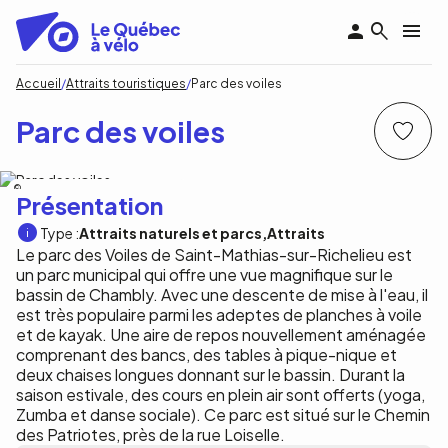
Aller
au
contenu
principal
Fil
Accueil
Attraits touristiques
Parc des voiles
d'Ariane
Parc des voiles
Municipalité de Saint-Mathias-sur-Richelieu
Présentation
Type :
Attraits naturels et parcs
Attraits
Le parc des Voiles de Saint-Mathias-sur-Richelieu est
un parc municipal qui offre une vue magnifique sur le
bassin de Chambly. Avec une descente de mise à l'eau, il
est très populaire parmi les adeptes de planches à voile
et de kayak. Une aire de repos nouvellement aménagée
comprenant des bancs, des tables à pique-nique et
deux chaises longues donnant sur le bassin. Durant la
saison estivale, des cours en plein air sont offerts (yoga,
Zumba et danse sociale). Ce parc est situé sur le Chemin
des Patriotes, près de la rue Loiselle.