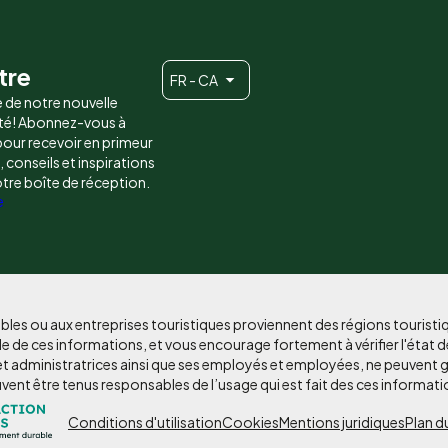
tre
FR - CA
e de notre nouvelle
é! Abonnez-vous à
 pour recevoir en primeur
conseils et inspirations
otre boîte de réception.
e
bles ou aux entreprises touristiques proviennent des régions tourist
e de ces informations, et vous encourage fortement à vérifier l'état d
et administratrices ainsi que ses employés et employées, ne peuvent g
uvent être tenus responsables de l’usage qui est fait des ces informati
Pied
Conditions d'utilisation
Cookies
Mentions juridiques
Plan du