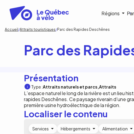
Aller
au
Navigat
Régions
Par
contenu
principal
princip
Fil
Accueil
Attraits touristiques
Parc des Rapides Deschênes
d'Ariane
Parc des Rapide
Présentation
Type :
Attraits naturels et parcs
Attraits
L’espace naturel le long de la rivière est un lieu h
rapides Deschênes. Ce paysage riverain d’une gra
première usine hydroélectrique de la région.
Localiser le contenu
Services
Hébergements
Alimentation