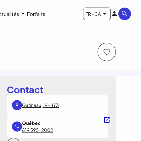
ctualités
Forfaits
FR - CA
Contact
Gatineau, J9H 1Y3
819 595-2002