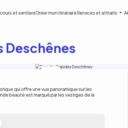
ion
cours et sentiers
Créer mon itinéraire
Services et attraits
A
ale
s Deschênes
Ville de Gatineau
istorique qui offre une vue panoramique sur les
nde beauté est marqué par les vestiges de la